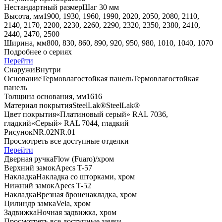
Нестандартный размер
Шаг 30 мм
Высота, мм
1900, 1930, 1960, 1990, 2020, 2050, 2080, 2110,
2140, 2170, 2200, 2230, 2260, 2290, 2320, 2350, 2380, 2410,
2440, 2470, 2500
Ширина, мм
800, 830, 860, 890, 920, 950, 980, 1010, 1040, 1070
Подробнее о сериях
Перейти
Снаружи
Внутри
Основание
Термовлагостойкая панель
Термовлагостойкая
панель
Толщина основания, мм
16
16
Материал покрытия
SteelLak®
SteelLak®
Цвет покрытия
«Платиновый серый» RAL 7036,
гладкий
«Серый» RAL 7044, гладкий
Рисунок
NR.02
NR.01
Просмотреть все доступные отделки
Перейти
Дверная ручка
Flоw (Fuaro)/хром
Верхний замок
Apecs T-57
Накладка
Накладка со шторками, хром
Нижний замок
Apecs T-52
Накладка
Врезная броненакладка, хром
Цилиндр замка
Vela, хром
Задвижка
Ночная задвижка, хром
Просмотреть все доступные замки