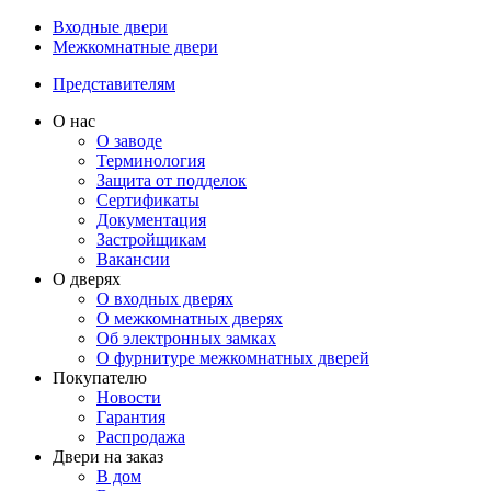
Входные двери
Межкомнатные двери
Представителям
О нас
О заводе
Терминология
Защита от подделок
Сертификаты
Документация
Застройщикам
Вакансии
О дверях
О входных дверях
О межкомнатных дверях
Об электронных замках
О фурнитуре межкомнатных дверей
Покупателю
Новости
Гарантия
Распродажа
Двери на заказ
В дом