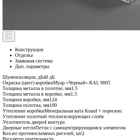
Конструкция
Отделка
Замковая система
Доп. параметры
Шумоизоляция, дБ
40 дБ
Окраска (цвет) коробки
Муар «Черный» RAL 9005
Толщина металла в полотне, мм
1.5
Толщина металла в коробке, мм
1.5
Толщина коробки, мм
124
Толщина полотна, мм
100
Утепление коробки
Минеральная вата Knauf + порилекс
Утепление полотна
6 теплоизолирующих слоёв
Уплотнитель двери
4 контура
Дверные петли
Петли с самоцентрирующимся элементом
Кол-во противосъемных ригелей, шт
2
Регулятор притвора
есть