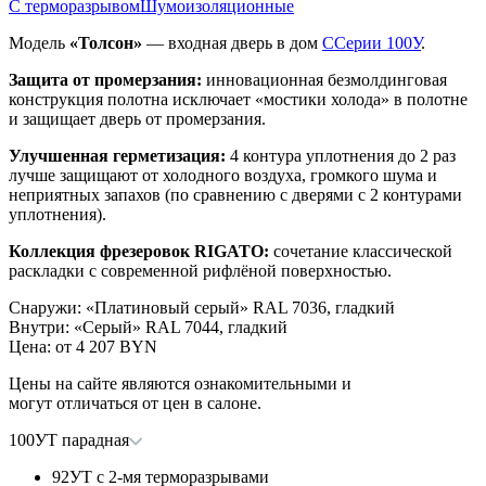
С терморазрывом
Шумоизоляционные
Модель
«Толсон»
— входная дверь в дом
С
Серии 100У
.
Защита от промерзания:
инновационная безмолдинговая
конструкция полотна исключает «мостики холода» в полотне
и защищает дверь от промерзания.
Улучшенная герметизация:
4 контура уплотнения до 2 раз
лучше защищают от холодного воздуха, громкого шума и
неприятных запахов (по сравнению с дверями с 2 контурами
уплотнения).
Коллекция фрезеровок RIGATO:
сочетание классической
раскладки с современной рифлёной поверхностью.
Снаружи
:
«Платиновый серый» RAL 7036, гладкий
Внутри
:
«Серый» RAL 7044, гладкий
Цена: от
4 207 BYN
Цены на сайте являются ознакомительными и
могут отличаться от цен в салоне.
100УТ парадная
92УТ с 2-мя терморазрывами