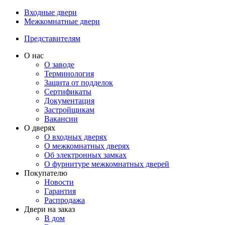
Входные двери
Межкомнатные двери
Представителям
О нас
О заводе
Терминология
Защита от подделок
Сертификаты
Документация
Застройщикам
Вакансии
О дверях
О входных дверях
О межкомнатных дверях
Об электронных замках
О фурнитуре межкомнатных дверей
Покупателю
Новости
Гарантия
Распродажа
Двери на заказ
В дом