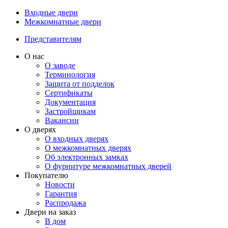
Входные двери
Межкомнатные двери
Представителям
О нас
О заводе
Терминология
Защита от подделок
Сертификаты
Документация
Застройщикам
Вакансии
О дверях
О входных дверях
О межкомнатных дверях
Об электронных замках
О фурнитуре межкомнатных дверей
Покупателю
Новости
Гарантия
Распродажа
Двери на заказ
В дом