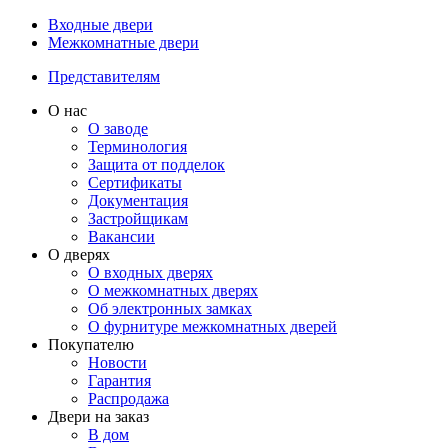
Входные двери
Межкомнатные двери
Представителям
О нас
О заводе
Терминология
Защита от подделок
Сертификаты
Документация
Застройщикам
Вакансии
О дверях
О входных дверях
О межкомнатных дверях
Об электронных замках
О фурнитуре межкомнатных дверей
Покупателю
Новости
Гарантия
Распродажа
Двери на заказ
В дом