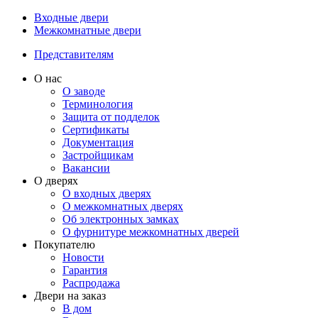
Входные двери
Межкомнатные двери
Представителям
О нас
О заводе
Терминология
Защита от подделок
Сертификаты
Документация
Застройщикам
Вакансии
О дверях
О входных дверях
О межкомнатных дверях
Об электронных замках
О фурнитуре межкомнатных дверей
Покупателю
Новости
Гарантия
Распродажа
Двери на заказ
В дом