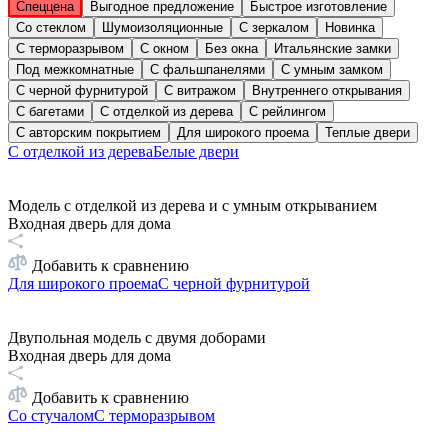
Спеццена
Выгодное предложение
Быстрое изготовление
Со стеклом
Шумоизоляционные
С зеркалом
Новинка
С терморазрывом
С окном
Без окна
Итальянские замки
Под межкомнатные
С фальшпанелями
С умным замком
С черной фурнитурой
С витражом
Внутреннего открывания
С багетами
С отделкой из дерева
С рейлингом
С авторским покрытием
Для широкого проема
Теплые двери
С отделкой из дерева
Белые двери
Модель с отделкой из дерева и с умным открыванием
Входная дверь для дома
Добавить к сравнению
Для широкого проема
С черной фурнитурой
Двупольная модель с двумя доборами
Входная дверь для дома
Добавить к сравнению
Со стучалом
С терморазрывом