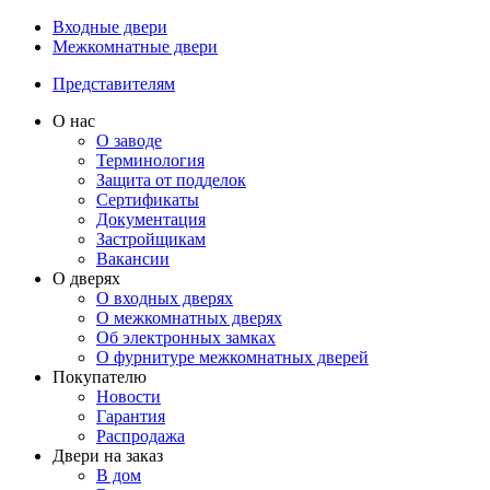
Входные двери
Межкомнатные двери
Представителям
О нас
О заводе
Терминология
Защита от подделок
Сертификаты
Документация
Застройщикам
Вакансии
О дверях
О входных дверях
О межкомнатных дверях
Об электронных замках
О фурнитуре межкомнатных дверей
Покупателю
Новости
Гарантия
Распродажа
Двери на заказ
В дом