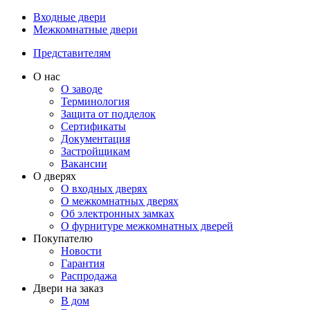
Входные двери
Межкомнатные двери
Представителям
О нас
О заводе
Терминология
Защита от подделок
Сертификаты
Документация
Застройщикам
Вакансии
О дверях
О входных дверях
О межкомнатных дверях
Об электронных замках
О фурнитуре межкомнатных дверей
Покупателю
Новости
Гарантия
Распродажа
Двери на заказ
В дом