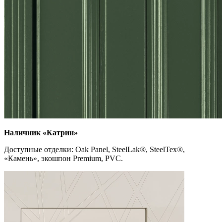
Наличник «Катрин»
Доступные отделки: Oak Panel, SteelLak
®
, SteelTex
®
,
«Камень», экошпон Premium, PVC.