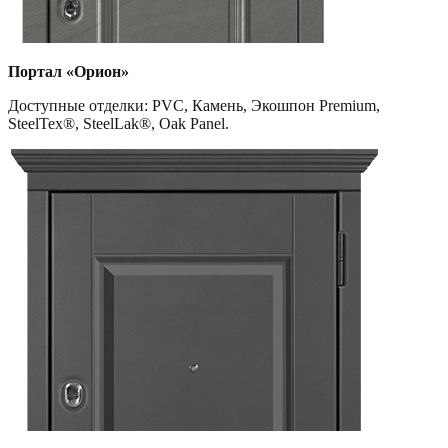
Портал «Орион»
Доступные отделки: PVC, Камень, Экошпон Premium,
SteelTex®, SteelLak®, Oak Panel.