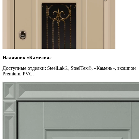
Наличник
«
К
амелия
»
Доступные отделки: SteelLak
®
, SteelTex
®
, «Камень», экошпон
Premium, PVC.