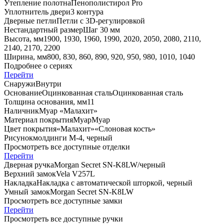
Утепление полотна
Пенополистирол Pro
Уплотнитель двери
3 контура
Дверные петли
Петли с 3D-регулировкой
Нестандартный размер
Шаг 30 мм
Высота, мм
1900, 1930, 1960, 1990, 2020, 2050, 2080, 2110,
2140, 2170, 2200
Ширина, мм
800, 830, 860, 890, 920, 950, 980, 1010, 1040
Подробнее о сериях
Перейти
Снаружи
Внутри
Основание
Оцинкованная сталь
Оцинкованная сталь
Толщина основания, мм
1
1
Наличник
Муар «Малахит»
Материал покрытия
Муар
Муар
Цвет покрытия
«Малахит»
«Слоновая кость»
Рисунок
молдинги M-4, черный
Просмотреть все доступные отделки
Перейти
Дверная ручка
Morgan Secret SN-K8LW/черный
Верхний замок
Vela V257L
Накладка
Накладка с автоматической шторкой, черный
Умный замок
Morgan Secret SN-K8LW
Просмотреть все доступные замки
Перейти
Просмотреть все доступные ручки