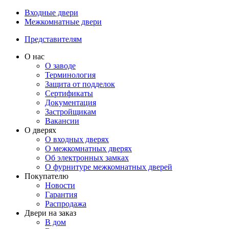
Входные двери
Межкомнатные двери
Представителям
О нас
О заводе
Терминология
Защита от подделок
Сертификаты
Документация
Застройщикам
Вакансии
О дверях
О входных дверях
О межкомнатных дверях
Об электронных замках
О фурнитуре межкомнатных дверей
Покупателю
Новости
Гарантия
Распродажа
Двери на заказ
В дом