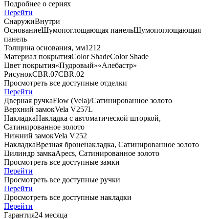
Подробнее о сериях
Перейти
Снаружи
Внутри
Основание
Шумопоглощающая панель
Шумопоглощающая
панель
Толщина основания, мм
12
12
Материал покрытия
Color Shade
Color Shade
Цвет покрытия
«Пудровый»
«Алебастр»
Рисунок
CBR.07
CBR.02
Просмотреть все доступные отделки
Перейти
Дверная ручка
Flow (Vela)/Сатинированное золото
Верхний замок
Vela V257L
Накладка
Накладка с автоматической шторкой,
Сатинированное золото
Нижний замок
Vela V252
Накладка
Врезная броненакладка, Сатинированное золото
Цилиндр замка
Apecs, Сатинированное золото
Просмотреть все доступные замки
Перейти
Просмотреть все доступные ручки
Перейти
Просмотреть все доступные накладки
Перейти
Гарантия
24 месяца