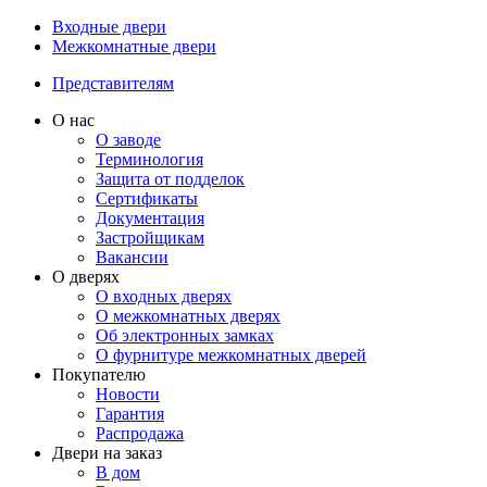
Входные двери
Межкомнатные двери
Представителям
О нас
О заводе
Терминология
Защита от подделок
Сертификаты
Документация
Застройщикам
Вакансии
О дверях
О входных дверях
О межкомнатных дверях
Об электронных замках
О фурнитуре межкомнатных дверей
Покупателю
Новости
Гарантия
Распродажа
Двери на заказ
В дом