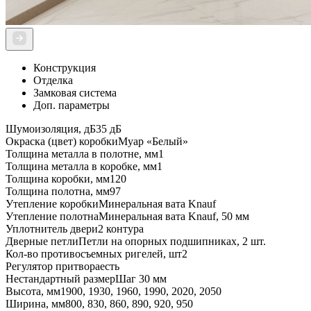
Конструкция
Отделка
Замковая система
Доп. параметры
Шумоизоляция, дБ
35 дБ
Окраска (цвет) коробки
Муар «Белый»
Толщина металла в полотне, мм
1
Толщина металла в коробке, мм
1
Толщина коробки, мм
120
Толщина полотна, мм
97
Утепление коробки
Минеральная вата Knauf
Утепление полотна
Минеральная вата Knauf, 50 мм
Уплотнитель двери
2 контура
Дверные петли
Петли на опорных подшипниках, 2 шт.
Кол-во противосъемных ригелей, шт
2
Регулятор притвора
есть
Нестандартный размер
Шаг 30 мм
Высота, мм
1900, 1930, 1960, 1990, 2020, 2050
Ширина, мм
800, 830, 860, 890, 920, 950