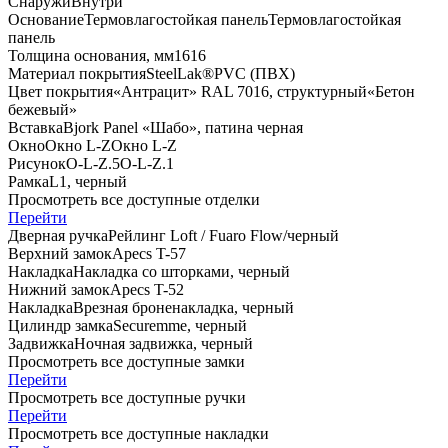
Снаружи
Внутри
Основание
Термовлагостойкая панель
Термовлагостойкая
панель
Толщина основания, мм
16
16
Материал покрытия
SteelLak®
PVC (ПВХ)
Цвет покрытия
«Антрацит» RAL 7016, структурный
«Бетон
бежевый»
Вставка
Bjork Panel «Шабо», патина черная
Окно
Окно L-Z
Окно L-Z
Рисунок
O-L-Z.5
O-L-Z.1
Рамка
L1, черный
Просмотреть все доступные отделки
Перейти
Дверная ручка
Рейлинг Loft / Fuaro Flow/черный
Верхний замок
Apecs T-57
Накладка
Накладка со шторками, черный
Нижний замок
Apecs T-52
Накладка
Врезная броненакладка, черный
Цилиндр замка
Securemme, черный
Задвижка
Ночная задвижка, черный
Просмотреть все доступные замки
Перейти
Просмотреть все доступные ручки
Перейти
Просмотреть все доступные накладки