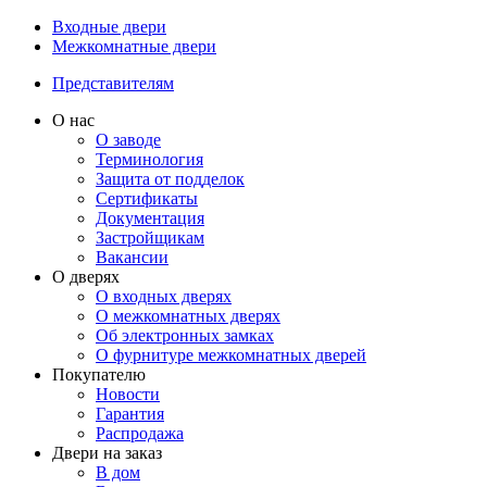
Входные двери
Межкомнатные двери
Представителям
О нас
О заводе
Терминология
Защита от подделок
Сертификаты
Документация
Застройщикам
Вакансии
О дверях
О входных дверях
О межкомнатных дверях
Об электронных замках
О фурнитуре межкомнатных дверей
Покупателю
Новости
Гарантия
Распродажа
Двери на заказ
В дом