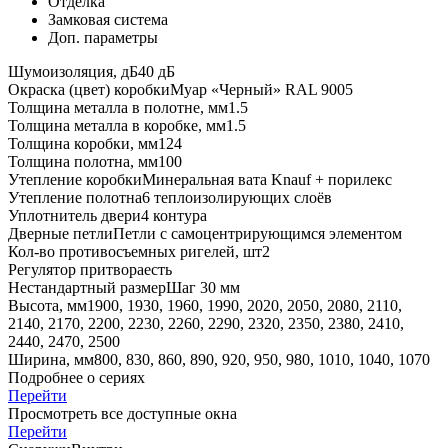
Отделка
Замковая система
Доп. параметры
Шумоизоляция, дБ
40 дБ
Окраска (цвет) коробки
Муар «Черный» RAL 9005
Толщина металла в полотне, мм
1.5
Толщина металла в коробке, мм
1.5
Толщина коробки, мм
124
Толщина полотна, мм
100
Утепление коробки
Минеральная вата Knauf + порилекс
Утепление полотна
6 теплоизолирующих слоёв
Уплотнитель двери
4 контура
Дверные петли
Петли с самоцентрирующимся элементом
Кол-во противосъемных ригелей, шт
2
Регулятор притвора
есть
Нестандартный размер
Шаг 30 мм
Высота, мм
1900, 1930, 1960, 1990, 2020, 2050, 2080, 2110,
2140, 2170, 2200, 2230, 2260, 2290, 2320, 2350, 2380, 2410,
2440, 2470, 2500
Ширина, мм
800, 830, 860, 890, 920, 950, 980, 1010, 1040, 1070
Подробнее о сериях
Перейти
Просмотреть все доступные окна
Перейти