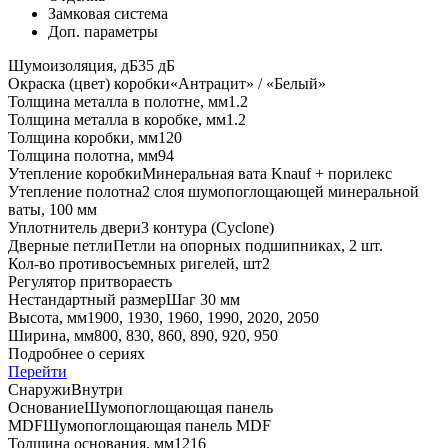
Замковая система
Доп. параметры
Шумоизоляция, дБ
35 дБ
Окраска (цвет) коробки
«Антрацит» / «Белый»
Толщина металла в полотне, мм
1.2
Толщина металла в коробке, мм
1.2
Толщина коробки, мм
120
Толщина полотна, мм
94
Утепление коробки
Минеральная вата Knauf + порилекс
Утепление полотна
2 слоя шумопоглощающей минеральной
ваты, 100 мм
Уплотнитель двери
3 контура (Cyclone)
Дверные петли
Петли на опорных подшипниках, 2 шт.
Кол-во противосъемных ригелей, шт
2
Регулятор притвора
есть
Нестандартный размер
Шаг 30 мм
Высота, мм
1900, 1930, 1960, 1990, 2020, 2050
Ширина, мм
800, 830, 860, 890, 920, 950
Подробнее о сериях
Перейти
Снаружи
Внутри
Основание
Шумопоглощающая панель
MDF
Шумопоглощающая панель MDF
Толщина основания, мм
12
16