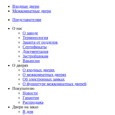
Входные двери
Межкомнатные двери
Представителям
О нас
О заводе
Терминология
Защита от подделок
Сертификаты
Документация
Застройщикам
Вакансии
О дверях
О входных дверях
О межкомнатных дверях
Об электронных замках
О фурнитуре межкомнатных дверей
Покупателю
Новости
Гарантия
Распродажа
Двери на заказ
В дом