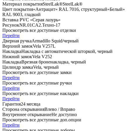
Материал покрытия
SteelLak®
SteelLak®
Цвет покрытия
«Антрацит» RAL 7016, структурный
«Белый»
RAL 9003, гладкий
Вставка
PVC «Серая лазурь»
Рисунок
NR.01
CA2.Техно-17
Просмотреть все доступные отделки
Перейти
Дверная ручка
Armadillo Squid/черный
Верхний замок
Vela V257L
Накладка
Накладка с автоматической шторкой, черный
Нижний замок
Vela V252
Накладка
Врезная броненакладка, черный
Цилиндр замка
Vela, черный
Просмотреть все доступные замки
Перейти
Просмотреть все доступные ручки
Перейти
Просмотреть все доступные накладки
Перейти
Гарантия
24 месяца
Сторона открывания
Влево / Вправо
Внутреннее открывание
Не доступно
Просмотреть все доступные доп.опции
Перейти
Просмотреть все доступные доборы