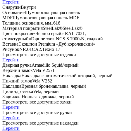
Перейти
Снаружи
Внутри
Основание
Шумопоглощающая панель
MDF
Шумопоглощающая панель MDF
Толщина основания, мм
16
16
Материал покрытия
SteelLak®
SteelLak®
Цвет покрытия
«Черно-серый» RAL 7021,
структурный
«Горное эхо» NCS S 7000-N, гладкий
Вставка
Экошпон Premium «Дуб королевский»
Рисунок
NR.01
CA2.Техно-17
Просмотреть все доступные отделки
Перейти
Дверная ручка
Armadillo Squid/черный
Верхний замок
Vela V257L
Накладка
Накладка с автоматической шторкой, черный
Нижний замок
Vela V252
Накладка
Врезная броненакладка, черный
Цилиндр замка
Vela, черный
Задвижка
Ночная задвижка, черный
Просмотреть все доступные замки
Перейти
Просмотреть все доступные ручки
Перейти
Просмотреть все доступные накладки
Перейти