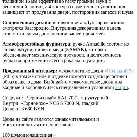
толщиной 16 мм эффективно гасят громкие звуки с
лестничной клетки, а 4 контура герметичного уплотнения
защищают от продувания двери, посторонних запахов и шума.
Современный дизайн:
вставки цвета «Дуб королевский»
смотрятся благородно. Внутренняя декоративная панель
станет стильным дополнением вашей прихожей.
Атмосферостойкая фурнитура:
ручка Armadillo состоит из
сплава латуни, цинка и меди (ZAMAK), который
обеспечивает механическую прочность и долговечность
ручки на протяжении всего срока эксплуатации.
Продуманный интерьер:
межкомнатные двери
«Палладий 5»
(Pd 5) в том же стиле и отделке помогут создать целостный
образ вашего дома. Выбирайте межкомнатные двери под
входные и воспользуйтесь специальными условиями
акции
.
Снаружи
:
«Черно-серый» RAL 7021, структурный
Внутри
:
«Горное эхо» NCS S 7000-N, гладкий
Цена: от
3 680 BYN
Цены на сайте являются ознакомительными и
могут отличаться от цен в салоне.
100 шумоизоляционная