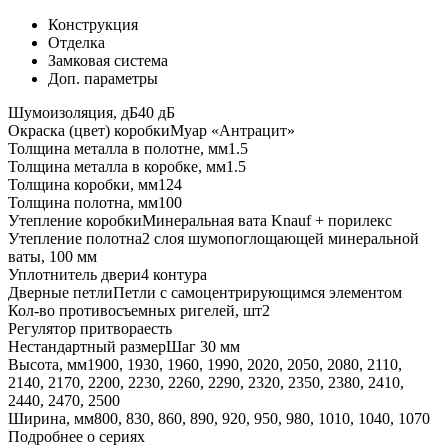
Конструкция
Отделка
Замковая система
Доп. параметры
Шумоизоляция, дБ
40 дБ
Окраска (цвет) коробки
Муар «Антрацит»
Толщина металла в полотне, мм
1.5
Толщина металла в коробке, мм
1.5
Толщина коробки, мм
124
Толщина полотна, мм
100
Утепление коробки
Минеральная вата Knauf + порилекс
Утепление полотна
2 слоя шумопоглощающей минеральной
ваты, 100 мм
Уплотнитель двери
4 контура
Дверные петли
Петли с самоцентрирующимся элементом
Кол-во противосъемных ригелей, шт
2
Регулятор притвора
есть
Нестандартный размер
Шаг 30 мм
Высота, мм
1900, 1930, 1960, 1990, 2020, 2050, 2080, 2110,
2140, 2170, 2200, 2230, 2260, 2290, 2320, 2350, 2380, 2410,
2440, 2470, 2500
Ширина, мм
800, 830, 860, 890, 920, 950, 980, 1010, 1040, 1070
Подробнее о сериях