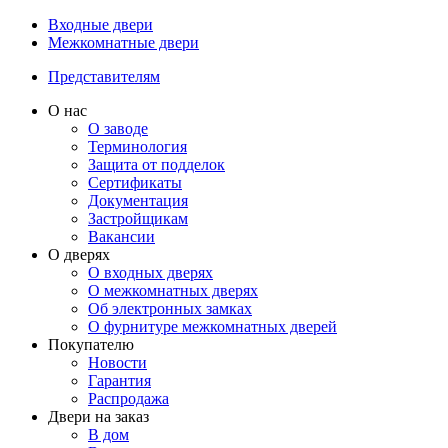
Входные двери
Межкомнатные двери
Представителям
О нас
О заводе
Терминология
Защита от подделок
Сертификаты
Документация
Застройщикам
Вакансии
О дверях
О входных дверях
О межкомнатных дверях
Об электронных замках
О фурнитуре межкомнатных дверей
Покупателю
Новости
Гарантия
Распродажа
Двери на заказ
В дом