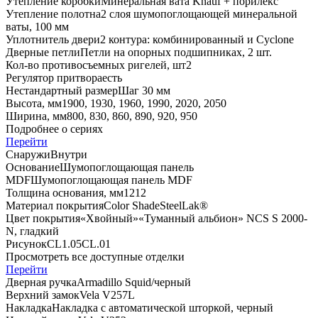
Утепление коробки
Минеральная вата Knauf + порилекс
Утепление полотна
2 слоя шумопоглощающей минеральной
ваты, 100 мм
Уплотнитель двери
2 контура: комбинированный и Cyclone
Дверные петли
Петли на опорных подшипниках, 2 шт.
Кол-во противосъемных ригелей, шт
2
Регулятор притвора
есть
Нестандартный размер
Шаг 30 мм
Высота, мм
1900, 1930, 1960, 1990, 2020, 2050
Ширина, мм
800, 830, 860, 890, 920, 950
Подробнее о сериях
Перейти
Снаружи
Внутри
Основание
Шумопоглощающая панель
MDF
Шумопоглощающая панель MDF
Толщина основания, мм
12
12
Материал покрытия
Color Shade
SteelLak®
Цвет покрытия
«Хвойный»
«Туманный альбион» NCS S 2000-
N, гладкий
Рисунок
CL1.05
CL.01
Просмотреть все доступные отделки
Перейти
Дверная ручка
Armadillo Squid/черный
Верхний замок
Vela V257L
Накладка
Накладка с автоматической шторкой, черный