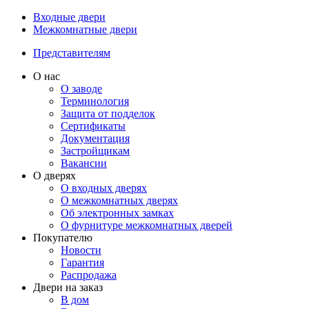
Входные двери
Межкомнатные двери
Представителям
О нас
О заводе
Терминология
Защита от подделок
Сертификаты
Документация
Застройщикам
Вакансии
О дверях
О входных дверях
О межкомнатных дверях
Об электронных замках
О фурнитуре межкомнатных дверей
Покупателю
Новости
Гарантия
Распродажа
Двери на заказ
В дом