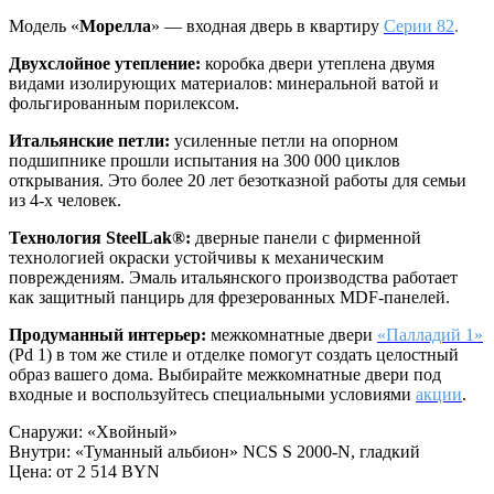
Модель «
Морелла
» — входная дверь в квартиру
Серии 82
.
Двухслойное утепление:
коробка двери утеплена двумя
видами изолирующих материалов: минеральной ватой и
фольгированным порилексом.
Итальянские петли:
усиленные петли на опорном
подшипнике прошли испытания на 300 000 циклов
открывания. Это более 20 лет безотказной работы для семьи
из 4-х человек.
Технология SteelLak®:
дверные панели с фирменной
технологией окраски устойчивы к механическим
повреждениям. Эмаль итальянского производства работает
как защитный панцирь для фрезерованных MDF-панелей.
Продуманный интерьер:
межкомнатные двери
«Палладий 1»
(Pd 1) в том же стиле и отделке помогут создать целостный
образ вашего дома. Выбирайте межкомнатные двери под
входные и воспользуйтесь специальными условиями
акции
.
Снаружи
:
«Хвойный»
Внутри
:
«Туманный альбион» NCS S 2000-N, гладкий
Цена: от
2 514 BYN