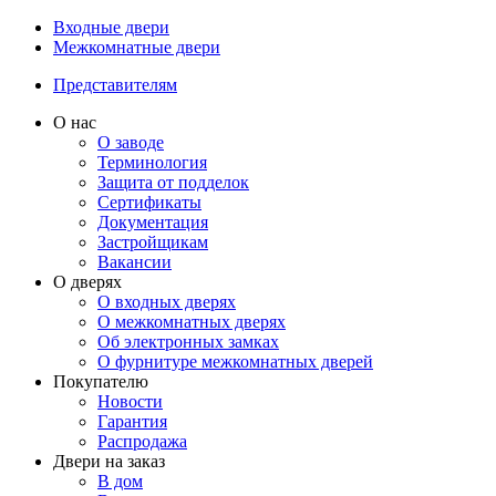
Входные двери
Межкомнатные двери
Представителям
О нас
О заводе
Терминология
Защита от подделок
Сертификаты
Документация
Застройщикам
Вакансии
О дверях
О входных дверях
О межкомнатных дверях
Об электронных замках
О фурнитуре межкомнатных дверей
Покупателю
Новости
Гарантия
Распродажа
Двери на заказ
В дом