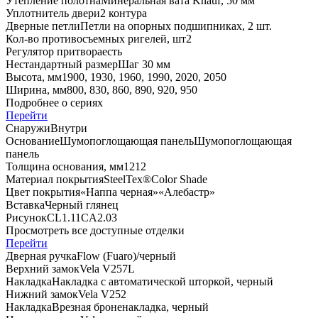
Утепление полотна
Минеральная вата Knauf, 50 мм
Уплотнитель двери
2 контура
Дверные петли
Петли на опорных подшипниках, 2 шт.
Кол-во противосъемных ригелей, шт
2
Регулятор притвора
есть
Нестандартный размер
Шаг 30 мм
Высота, мм
1900, 1930, 1960, 1990, 2020, 2050
Ширина, мм
800, 830, 860, 890, 920, 950
Подробнее о сериях
Перейти
Снаружи
Внутри
Основание
Шумопоглощающая панель
Шумопоглощающая
панель
Толщина основания, мм
12
12
Материал покрытия
SteelTex®
Color Shade
Цвет покрытия
«Наппа черная»
«Алебастр»
Вставка
Черный глянец
Рисунок
CL1.11
CA2.03
Просмотреть все доступные отделки
Перейти
Дверная ручка
Flоw (Fuaro)/черный
Верхний замок
Vela V257L
Накладка
Накладка с автоматической шторкой, черный
Нижний замок
Vela V252
Накладка
Врезная броненакладка, черный