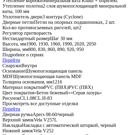
Утепление коробки
Минеральная вата Knauf + порилекс
Утепление полотна
2 слоя шумопоглощающей минеральной
ваты, 100 мм
Уплотнитель двери
3 контура (Cyclone)
Дверные петли
Петли на опорных подшипниках, 2 шт.
Кол-во противосъемных ригелей, шт
2
Регулятор притвора
есть
Нестандартный размер
Шаг 30 мм
Высота, мм
1900, 1930, 1960, 1990, 2020, 2050
Ширина, мм
800, 830, 860, 890, 920, 950
Подробнее о сериях
Перейти
Снаружи
Внутри
Основание
Шумопоглощающая панель
MDF
Шумопоглощающая панель MDF
Толщина основания, мм
12
16
Материал покрытия
PVC (ПВХ)
PVC (ПВХ)
Цвет покрытия
«Бетон бежевый»
«Серая лазурь»
Рисунок
CL1.08
CL.Н-83
Просмотреть все доступные отделки
Перейти
Дверная ручка
Apecs 08-60/черный
Верхний замок
Vela V257L
Накладка
Накладка с автоматической шторкой, черный
Нижний замок
Vela V252