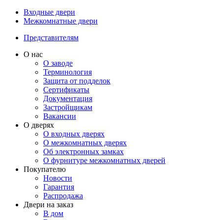
Входные двери
Межкомнатные двери
Представителям
О нас
О заводе
Терминология
Защита от подделок
Сертификаты
Документация
Застройщикам
Вакансии
О дверях
О входных дверях
О межкомнатных дверях
Об электронных замках
О фурнитуре межкомнатных дверей
Покупателю
Новости
Гарантия
Распродажа
Двери на заказ
В дом