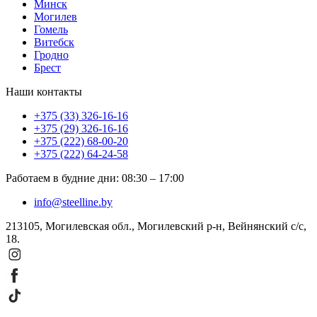
Минск
Могилев
Гомель
Витебск
Гродно
Брест
Наши контакты
+375 (33) 326-16-16
+375 (29) 326-16-16
+375 (222) 68-00-20
+375 (222) 64-24-58
Работаем в будние дни
:
08:30
–
17:00
info@steelline.by
213105, Могилевская обл., Могилевский р-н, Вейнянский с/с,
18.