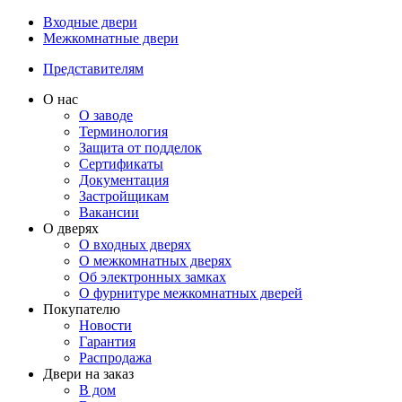
Входные двери
Межкомнатные двери
Представителям
О нас
О заводе
Терминология
Защита от подделок
Сертификаты
Документация
Застройщикам
Вакансии
О дверях
О входных дверях
О межкомнатных дверях
Об электронных замках
О фурнитуре межкомнатных дверей
Покупателю
Новости
Гарантия
Распродажа
Двери на заказ
В дом