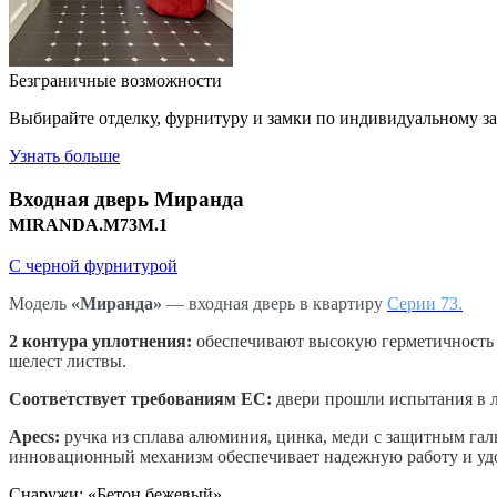
Безграничные возможности
Выбирайте отделку, фурнитуру и замки по индивидуальному з
Узнать больше
Входная дверь
Миранда
MIRANDA.M73M.1
С черной фурнитурой
Модель
«Миранда»
— входная дверь в квартиру
Серии 73.
2 контура уплотнения:
обеспечивают высокую герметичность д
шелест листвы.
Соответствует требованиям ЕС:
двери прошли испытания в л
Apecs
:
ручка из сплава алюминия, цинка, меди с защитным
гал
инновационный механизм обеспечивает надежную работу и удо
Снаружи
:
«Бетон бежевый»