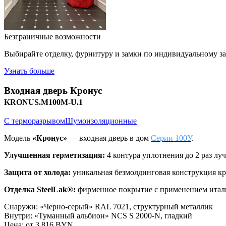
Безграничные возможности
Выбирайте отделку, фурнитуру и замки по индивидуальному з
Узнать больше
Входная дверь
Кронус
KRONUS.M100M-U.1
С терморазрывом
Шумоизоляционные
Модель
«Кронус»
— входная дверь в дом
Серии 100У
.
Улучшенная герметизация:
4 контура уплотнения до 2 раз л
Защита от холода:
уникальная безмолдинговая конструкция кр
Отделка SteelLak®:
фирменное покрытие с применением италь
Снаружи
:
«Черно-серый» RAL 7021, структурный металлик
Внутри
:
«Туманный альбион» NCS S 2000-N, гладкий
Цена: от
3 816 BYN