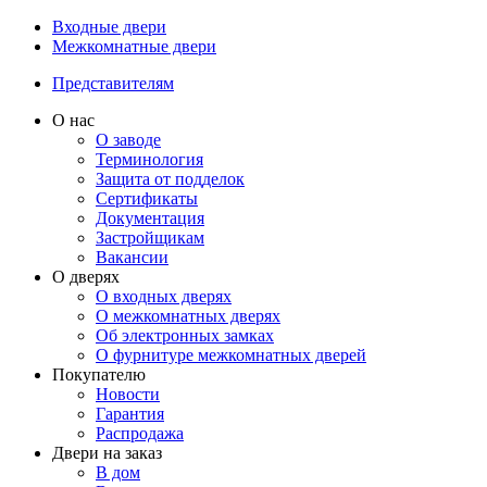
Входные двери
Межкомнатные двери
Представителям
О нас
О заводе
Терминология
Защита от подделок
Сертификаты
Документация
Застройщикам
Вакансии
О дверях
О входных дверях
О межкомнатных дверях
Об электронных замках
О фурнитуре межкомнатных дверей
Покупателю
Новости
Гарантия
Распродажа
Двери на заказ
В дом