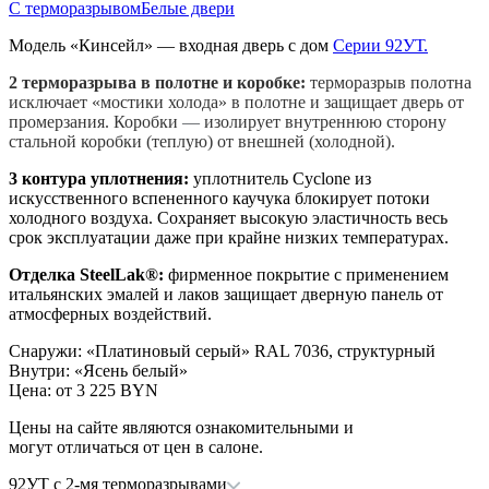
С терморазрывом
Белые двери
Модель «Кинсейл» — входная дверь с дом
Серии 92УТ.
2 терморазрыва в полотне и коробке:
терморазрыв полотна
исключает «мостики холода» в полотне и защищает дверь от
промерзания. Коробки
—
изолирует внутреннюю сторону
стальной коробки (теплую) от внешней (холодной).
3 контура уплотнения:
уплотнитель Cyclone из
искусственного вспененного каучука блокирует потоки
холодного воздуха. Сохраняет высокую эластичность весь
срок эксплуатации даже при крайне низких температурах.
Отделка SteelLak®:
фирменное покрытие с применением
итальянских эмалей и лаков защищает дверную панель от
атмосферных воздействий.
Снаружи
:
«Платиновый серый» RAL 7036, структурный
Внутри
:
«Ясень белый»
Цена: от
3 225 BYN
Цены на сайте являются ознакомительными и
могут отличаться от цен в салоне.
92УТ с 2-мя терморазрывами