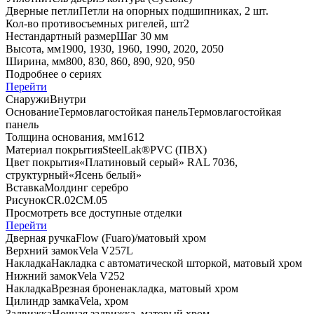
Дверные петли
Петли на опорных подшипниках, 2 шт.
Кол-во противосъемных ригелей, шт
2
Нестандартный размер
Шаг 30 мм
Высота, мм
1900, 1930, 1960, 1990, 2020, 2050
Ширина, мм
800, 830, 860, 890, 920, 950
Подробнее о сериях
Перейти
Снаружи
Внутри
Основание
Термовлагостойкая панель
Термовлагостойкая
панель
Толщина основания, мм
16
12
Материал покрытия
SteelLak®
PVC (ПВХ)
Цвет покрытия
«Платиновый серый» RAL 7036,
структурный
«Ясень белый»
Вставка
Молдинг серебро
Рисунок
CR.02
СМ.05
Просмотреть все доступные отделки
Перейти
Дверная ручка
Flоw (Fuaro)/матовый хром
Верхний замок
Vela V257L
Накладка
Накладка с автоматической шторкой, матовый хром
Нижний замок
Vela V252
Накладка
Врезная броненакладка, матовый хром
Цилиндр замка
Vela, хром
Задвижка
Ночная задвижка, матовый хром