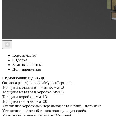
Конструкция
Отделка
Замковая система
Доп. параметры
Шумоизоляция, дБ
35 дБ
Окраска (цвет) коробки
Муар «Черный»
Толщина металла в полотне, мм
1.2
Толщина металла в коробке, мм
1.5
Толщина коробки, мм
113
Толщина полотна, мм
100
Утепление коробки
Минеральная вата Knauf + порилекс
Утепление полотна
6 теплоизолирующих слоёв
Уплотнитель двери
3 контура (Cyclone)