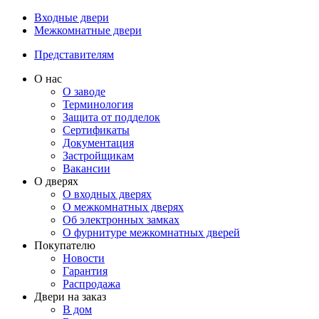
Входные двери
Межкомнатные двери
Представителям
О нас
О заводе
Терминология
Защита от подделок
Сертификаты
Документация
Застройщикам
Вакансии
О дверях
О входных дверях
О межкомнатных дверях
Об электронных замках
О фурнитуре межкомнатных дверей
Покупателю
Новости
Гарантия
Распродажа
Двери на заказ
В дом