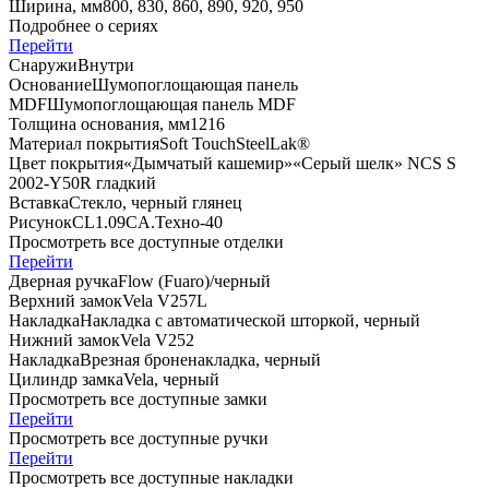
Ширина, мм
800, 830, 860, 890, 920, 950
Подробнее о сериях
Перейти
Снаружи
Внутри
Основание
Шумопоглощающая панель
MDF
Шумопоглощающая панель MDF
Толщина основания, мм
12
16
Материал покрытия
Soft Touch
SteelLak®
Цвет покрытия
«Дымчатый кашемир»
«Серый шелк» NCS S
2002-Y50R гладкий
Вставка
Стекло, черный глянец
Рисунок
CL1.09
CA.Техно-40
Просмотреть все доступные отделки
Перейти
Дверная ручка
Flоw (Fuaro)/черный
Верхний замок
Vela V257L
Накладка
Накладка с автоматической шторкой, черный
Нижний замок
Vela V252
Накладка
Врезная броненакладка, черный
Цилиндр замка
Vela, черный
Просмотреть все доступные замки
Перейти
Просмотреть все доступные ручки
Перейти
Просмотреть все доступные накладки