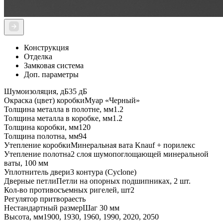
Конструкция
Отделка
Замковая система
Доп. параметры
Шумоизоляция, дБ
35 дБ
Окраска (цвет) коробки
Муар «Черный»
Толщина металла в полотне, мм
1.2
Толщина металла в коробке, мм
1.2
Толщина коробки, мм
120
Толщина полотна, мм
94
Утепление коробки
Минеральная вата Knauf + порилекс
Утепление полотна
2 слоя шумопоглощающей минеральной
ваты, 100 мм
Уплотнитель двери
3 контура (Cyclone)
Дверные петли
Петли на опорных подшипниках, 2 шт.
Кол-во противосъемных ригелей, шт
2
Регулятор притвора
есть
Нестандартный размер
Шаг 30 мм
Высота, мм
1900, 1930, 1960, 1990, 2020, 2050