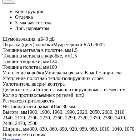
Конструкция
Отделка
Замковая система
Доп. параметры
Шумоизоляция, дБ
40 дБ
Окраска (цвет) коробки
Муар черный RAL 9005
Толщина металла в полотне, мм
1.5
Толщина металла в коробке, мм
1.5
Толщина коробки, мм
124
Толщина полотна, мм
100
Утепление коробки
Минеральная вата Knauf + порилекс
Утепление полотна
6 теплоизолирующих слоёв
Уплотнитель двери
4 контура
Дверные петли
Петли с самоцентрирующимся элементом
Кол-во противосъемных ригелей, шт
2
Регулятор притвора
есть
Нестандартный размер
Шаг 30 мм
Высота, мм
1900, 1930, 1960, 1990, 2020, 2050, 2080, 2110,
2140, 2170, 2200, 2230, 2260, 2290, 2320, 2350, 2380, 2410,
2440, 2470, 2500
Ширина, мм
800, 830, 860, 890, 920, 950, 980, 1010, 1040, 1070
Подробнее о сериях