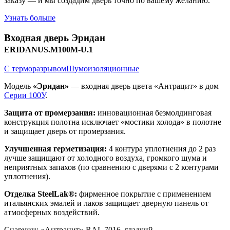
заказу — и мы создадим дверь точно по вашему желанию.
Узнать больше
Входная дверь
Эридан
ERIDANUS.M100M-U.1
С терморазрывом
Шумоизоляционные
Модель
«Эридан»
— входная дверь цвета «Антрацит» в дом
Серии 100У
.
Защита от промерзания:
инновационная безмолдинговая
конструкция полотна исключает «мостики холода» в полотне
и защищает дверь от промерзания.
Улучшенная герметизация:
4 контура уплотнения до 2 раз
лучше защищают от холодного воздуха, громкого шума и
неприятных запахов (по сравнению с дверями с 2 контурами
уплотнения).
Отделка SteelLak®:
фирменное покрытие с применением
итальянских эмалей и лаков защищает дверную панель от
атмосферных воздействий.
Снаружи
:
«Антрацит» RAL 7016, гладкий