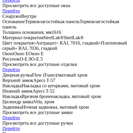
Перейти
Просмотреть все доступные окна
Перейти
Снаружи
Внутри
Основание
Термовлагостойкая панель
Термовлагостойкая
панель
Толщина основания, мм
16
16
Материал покрытия
SteelLak®
SteelLak®
Цвет покрытия
«Антрацит» RAL 7016, гладкий
«Платиновый
серый» RAL 7036, гладкий
Окно
Окно Е
Окно Е
Рисунок
O-E.9
O-E.5
Просмотреть все доступные отделки
Перейти
Дверная ручка
Flоw (Fuaro)/матовый хром
Верхний замок
Apecs T-57
Накладка
Накладка со шторками, матовый хром
Нижний замок
Apecs T-52
Накладка
Врезная броненакладка, матовый хром
Цилиндр замка
Vela, хром
Задвижка
Ночная задвижка, матовый хром
Просмотреть все доступные замки
Перейти
Просмотреть все доступные ручки
Перейти