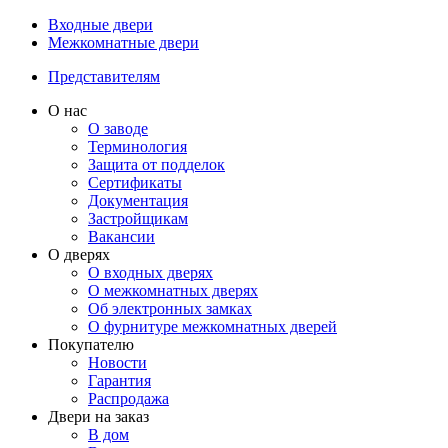
Входные двери
Межкомнатные двери
Представителям
О нас
О заводе
Терминология
Защита от подделок
Сертификаты
Документация
Застройщикам
Вакансии
О дверях
О входных дверях
О межкомнатных дверях
Об электронных замках
О фурнитуре межкомнатных дверей
Покупателю
Новости
Гарантия
Распродажа
Двери на заказ
В дом