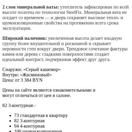
2 слоя минеральной ваты:
утеплитель зафиксирован по всей
высоте полотна по технологии SteelFix. Минеральная вата не
оседает со временем — и дверь сохраняет высокие тепло- и
шумоизоляционные свойства на протяжении всего срока
эксплуатации.
Широкий наличник:
увеличенная высота делает входную
группу более внушительной и роскошной и скрывает
неровности стен вокруг двери. Трендовое сочетание фактуры
камня или дерева с гладкими поверхностями создает
идеальный контраст, подчеркивая эффект друг друга.
Снаружи
:
«Серый кашемир»
Внутри
:
«Жасминовый»
Цена: от
3 384 BYN
Цены на сайте являются ознакомительными и
могут отличаться от цен в салоне.
82 3-контурная
73 стандартная в квартиру
82 3-контурная
94 4-контурная
100 шумоизоляционная