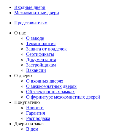
Входные двери
Межкомнатные двери
Представителям
О нас
О заводе
Терминология
Защита от подделок
Сертификаты
Документация
Застройщикам
Вакансии
О дверях
О входных дверях
О межкомнатных дверях
Об электронных замках
О фурнитуре межкомнатных дверей
Покупателю
Новости
Гарантия
Распродажа
Двери на заказ
В дом