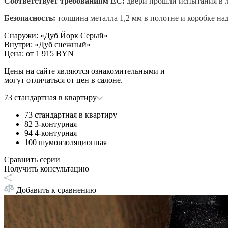
Соответствует требованиям ЕС:
двери прошли испытания в л
Безопасность:
толщина металла 1,2 мм в полотне и коробке на
Снаружи
:
«Дуб Йорк Серый»
Внутри
:
«Дуб снежный»
Цена: от
1 915 BYN
Цены на сайте являются ознакомительными и
могут отличаться от цен в салоне.
73 стандартная в квартиру
73 стандартная в квартиру
82 3-контурная
94 4-контурная
100 шумоизоляционная
Сравнить серии
Получить консультацию
Добавить к сравнению