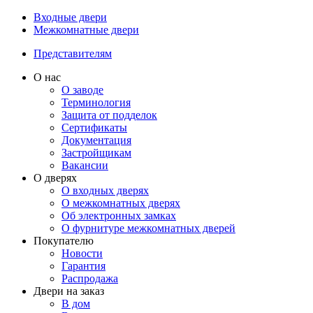
Входные двери
Межкомнатные двери
Представителям
О нас
О заводе
Терминология
Защита от подделок
Сертификаты
Документация
Застройщикам
Вакансии
О дверях
О входных дверях
О межкомнатных дверях
Об электронных замках
О фурнитуре межкомнатных дверей
Покупателю
Новости
Гарантия
Распродажа
Двери на заказ
В дом