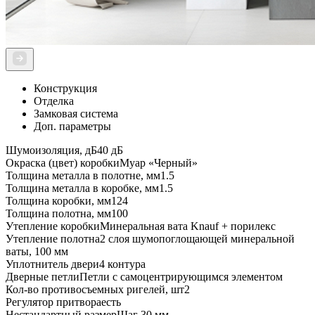
Конструкция
Отделка
Замковая система
Доп. параметры
Шумоизоляция, дБ
40 дБ
Окраска (цвет) коробки
Муар «Черный»
Толщина металла в полотне, мм
1.5
Толщина металла в коробке, мм
1.5
Толщина коробки, мм
124
Толщина полотна, мм
100
Утепление коробки
Минеральная вата Knauf + порилекс
Утепление полотна
2 слоя шумопоглощающей минеральной
ваты, 100 мм
Уплотнитель двери
4 контура
Дверные петли
Петли с самоцентрирующимся элементом
Кол-во противосъемных ригелей, шт
2
Регулятор притвора
есть
Нестандартный размер
Шаг 30 мм