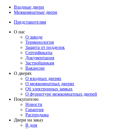
Входные двери
Межкомнатные двери
Представителям
О нас
О заводе
Терминология
Защита от подделок
Сертификаты
Документация
Застройщикам
Вакансии
О дверях
О входных дверях
О межкомнатных дверях
Об электронных замках
О фурнитуре межкомнатных дверей
Покупателю
Новости
Гарантия
Распродажа
Двери на заказ
В дом