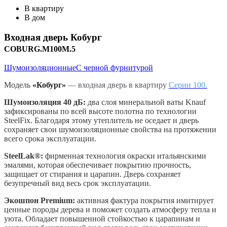
В квартиру
В дом
Входная дверь
Кобург
COBURG.M100M.5
Шумоизоляционные
С черной фурнитурой
Модель
«‎Кобург»
‎
— входная дверь в квартиру
Серии 100
.
Шумоизоляция 40 дБ:
два слоя минеральной ваты Knauf
зафиксированы по всей высоте полотна по технологии
SteelFix. Благодаря этому утеплитель не оседает и дверь
сохраняет свои шумоизоляционные свойства на протяжении
всего срока эксплуатации.
SteelLak®:
фирменная технология окраски итальянскими
эмалями, которая обеспечивает покрытию прочность,
защищает от стирания и царапин. Дверь сохраняет
безупречный вид весь срок эксплуатации.
Экошпон Premium:
активная фактура покрытия имитирует
ценные породы дерева и поможет создать атмосферу тепла и
уюта. Обладает повышенной стойкостью к царапинам и