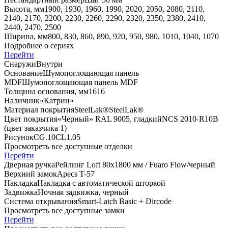
Высота, мм
1900, 1930, 1960, 1990, 2020, 2050, 2080, 2110,
2140, 2170, 2200, 2230, 2260, 2290, 2320, 2350, 2380, 2410,
2440, 2470, 2500
Ширина, мм
800, 830, 860, 890, 920, 950, 980, 1010, 1040, 1070
Подробнее о сериях
Перейти
Снаружи
Внутри
Основание
Шумопоглощающая панель
MDF
Шумопоглощающая панель MDF
Толщина основания, мм
16
16
Наличник
«Катрин»
Материал покрытия
SteelLak®
SteelLak®
Цвет покрытия
«Черный» RAL 9005, гладкий
NCS 2010-R10B
(цвет заказчика 1)
Рисунок
CG.10
CL1.05
Просмотреть все доступные отделки
Перейти
Дверная ручка
Рейлинг Loft 80х1800 мм / Fuaro Flow/черный
Верхний замок
Apecs T-57
Накладка
Накладка с автоматической шторкой
Задвижка
Ночная задвижка, черный
Система открывания
Smart-Latch Basic + Dircode
Просмотреть все доступные замки
Перейти