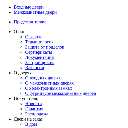
Входные двери
Межкомнатные двери
Представителям
О нас
О заводе
Терминология
Защита от подделок
Сертификаты
Документация
Застройщикам
Вакансии
О дверях
О входных дверях
О межкомнатных дверях
Об электронных замках
О фурнитуре межкомнатных дверей
Покупателю
Новости
Гарантия
Распродажа
Двери на заказ
В дом