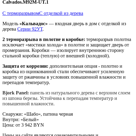
Calvados.M92M-UT.1
С терморазрывом
С отделкой из дерева
Модель
«Кальвадос»
— входная дверь в дом с отделкой из
дерева
Серии 92УТ
.
2 терморазрыва в полотне и коробке:
терморазрыв полотна
исключает «мостики холода» в полотне и защищает дверь от
промерзания. Коробки — изолирует внутреннюю сторону
стальной коробки (теплую) от внешней (холодной).
Защита от коррозии:
дополнительная опция - полотно и
коробка из оцинкованной стали обеспечивают усиленную
защиту от ржавчины в условиях повышенной влажности и
перепадов температур.
Bjork Panel:
панель из натурального дерева с верхним слоем
из шпона березы. Устойчива к перепадам температур и
повышенной влажности.
Снаружи
:
«Шабо», патина черная
Внутри
:
«Белый»
Цена: от
3 942 BYN
Цены на сайте являются ознакомительными и