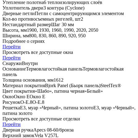
Утепление полотна
6 теплоизолирующих слоёв
Уплотнитель двери
3 контура (Cyclone)
Дверные петли
Петли с самоцентрирующимся элементом
Кол-во противосъемных ригелей, шт
2
Нестандартный размер
Шаг 30 мм
Высота, мм
1900, 1930, 1960, 1990, 2020, 2050
Ширина, мм
800, 830, 860, 890, 920, 950
Подробнее о сериях
Перейти
Просмотреть все доступные окна
Перейти
Снаружи
Внутри
Основание
Термовлагостойкая панель
Термовлагостойкая
панель
Толщина основания, мм
16
12
Материал покрытия
Bjork Panel (Бьорк панель)
SteelTex®
Цвет покрытия
«Шабо», патина черная
«Белый»
Окно
Окно Е
Окно Е
Рисунок
O-E.8
O-E.8
Решетка
E3, муар «Черный», патина золото
E3, муар «Черный»,
патина золото
Просмотреть все доступные отделки
Перейти
Дверная ручка
Apecs 08-60/бронза
Верхний замок
Vela V257L