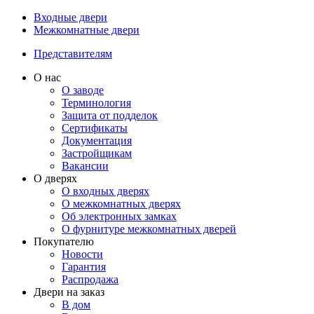
Входные двери
Межкомнатные двери
Представителям
О нас
О заводе
Терминология
Защита от подделок
Сертификаты
Документация
Застройщикам
Вакансии
О дверях
О входных дверях
О межкомнатных дверях
Об электронных замках
О фурнитуре межкомнатных дверей
Покупателю
Новости
Гарантия
Распродажа
Двери на заказ
В дом