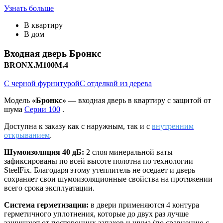
Узнать больше
В квартиру
В дом
Входная дверь
Бронкс
BRONX.M100M.4
С черной фурнитурой
С отделкой из дерева
Модель
«Бронкс»
— входная дверь в квартиру с защитой от
шума
Серии 100
.
Доступна к заказу как с наружным, так и с
внутренним
открыванием
.
Шумоизоляция 40 дБ:
2 слоя минеральной ваты
зафиксированы по всей высоте полотна по технологии
SteelFix. Благодаря этому утеплитель не оседает и дверь
сохраняет свои шумоизоляционные свойства на протяжении
всего срока эксплуатации.
Система герметизации:
в двери применяются 4 контура
герметичного уплотнения, которые до двух раз лучше
защищают от посторонних запахов и шума (по сравнению с