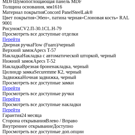
MDF
Шумопоглощающая панель MDF
Толщина основания, мм
16
16
Материал покрытия
Concord Panel
SteelLak®
Цвет покрытия
«Эбен», патина черная
«Слоновая кость» RAL
9001
Рисунок
CV2.П-30.1
CL.Н-79
Просмотреть все доступные отделки
Перейти
Дверная ручка
Flоw (Fuaro)/черный
Верхний замок
Apecs T-57
Накладка
Накладка с автоматической шторкой, черный
Нижний замок
Apecs T-52
Накладка
Врезная броненакладка, черный
Цилиндр замка
Securemme К2, черный
Задвижка
Ночная задвижка, черный
Просмотреть все доступные замки
Перейти
Просмотреть все доступные ручки
Перейти
Просмотреть все доступные накладки
Перейти
Гарантия
24 месяца
Сторона открывания
Влево / Вправо
Внутреннее открывание
Доступно
Просмотреть все доступные доп.опции