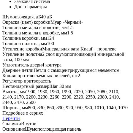
Замковая система
Доп. параметры
Шумоизоляция, дБ
40 дБ
Окраска (цвет) коробки
Муар «Черный»
Толщина металла в полотне, мм
1.5
Толщина металла в коробке, мм
1.5
Толщина коробки, мм
124
Толщина полотна, мм
100
Утепление коробки
Минеральная вата Knauf + порилекс
Утепление полотна
2 слоя шумопоглощающей минеральной
ваты, 100 мм
Уплотнитель двери
4 контура
Дверные петли
Петли с самоцентрирующимся элементом
Кол-во противосъемных ригелей, шт
2
Регулятор притвора
есть
Нестандартный размер
Шаг 30 мм
Высота, мм
1900, 1930, 1960, 1990, 2020, 2050, 2080, 2110,
2140, 2170, 2200, 2230, 2260, 2290, 2320, 2350, 2380, 2410,
2440, 2470, 2500
Ширина, мм
800, 830, 860, 890, 920, 950, 980, 1010, 1040, 1070
Подробнее о сериях
Перейти
Снаружи
Внутри
Основание
Шумопоглощающая панель