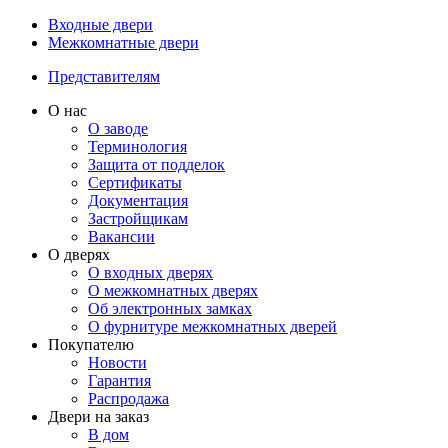
Входные двери
Межкомнатные двери
Представителям
О нас
О заводе
Терминология
Защита от подделок
Сертификаты
Документация
Застройщикам
Вакансии
О дверях
О входных дверях
О межкомнатных дверях
Об электронных замках
О фурнитуре межкомнатных дверей
Покупателю
Новости
Гарантия
Распродажа
Двери на заказ
В дом