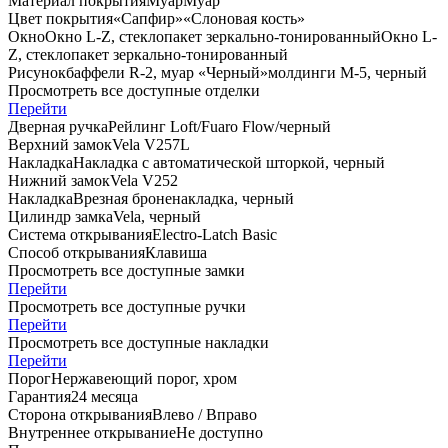
Материал покрытия
Муар
Муар
Цвет покрытия
«Сапфир»
«Слоновая кость»
Окно
Окно L-Z, стеклопакет зеркально-тонированный
Окно L-
Z, стеклопакет зеркально-тонированный
Рисунок
баффели R-2, муар «Черный»
молдинги M-5, черный
Просмотреть все доступные отделки
Перейти
Дверная ручка
Рейлинг Loft/Fuaro Flow/черный
Верхний замок
Vela V257L
Накладка
Накладка с автоматической шторкой, черный
Нижний замок
Vela V252
Накладка
Врезная броненакладка, черный
Цилиндр замка
Vela, черный
Система открывания
Electro-Latch Basic
Cпособ открывания
Клавиша
Просмотреть все доступные замки
Перейти
Просмотреть все доступные ручки
Перейти
Просмотреть все доступные накладки
Перейти
Порог
Нержавеющий порог, хром
Гарантия
24 месяца
Сторона открывания
Влево / Вправо
Внутреннее открывание
Не доступно