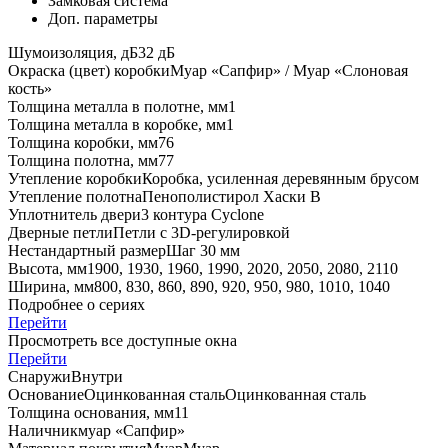
Замковая система
Доп. параметры
Шумоизоляция, дБ
32 дБ
Окраска (цвет) коробки
Муар «Сапфир» / Муар «Слоновая
кость»
Толщина металла в полотне, мм
1
Толщина металла в коробке, мм
1
Толщина коробки, мм
76
Толщина полотна, мм
77
Утепление коробки
Коробка, усиленная деревянным брусом
Утепление полотна
Пенополистирол Хаски В
Уплотнитель двери
3 контура Cyclone
Дверные петли
Петли с 3D-регулировкой
Нестандартный размер
Шаг 30 мм
Высота, мм
1900, 1930, 1960, 1990, 2020, 2050, 2080, 2110
Ширина, мм
800, 830, 860, 890, 920, 950, 980, 1010, 1040
Подробнее о сериях
Перейти
Просмотреть все доступные окна
Перейти
Снаружи
Внутри
Основание
Оцинкованная сталь
Оцинкованная сталь
Толщина основания, мм
1
1
Наличник
муар «Сапфир»