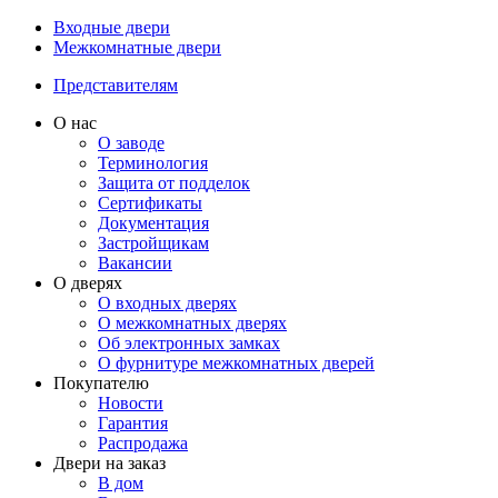
Входные двери
Межкомнатные двери
Представителям
О нас
О заводе
Терминология
Защита от подделок
Сертификаты
Документация
Застройщикам
Вакансии
О дверях
О входных дверях
О межкомнатных дверях
Об электронных замках
О фурнитуре межкомнатных дверей
Покупателю
Новости
Гарантия
Распродажа
Двери на заказ
В дом