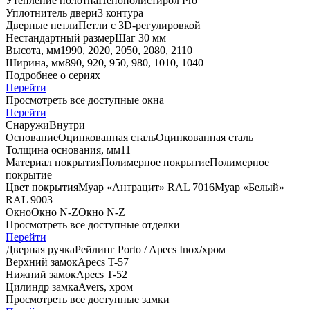
Утепление полотна
Пенополистирол Pro
Уплотнитель двери
3 контура
Дверные петли
Петли с 3D-регулировкой
Нестандартный размер
Шаг 30 мм
Высота, мм
1990, 2020, 2050, 2080, 2110
Ширина, мм
890, 920, 950, 980, 1010, 1040
Подробнее о сериях
Перейти
Просмотреть все доступные окна
Перейти
Снаружи
Внутри
Основание
Оцинкованная сталь
Оцинкованная сталь
Толщина основания, мм
1
1
Материал покрытия
Полимерное покрытие
Полимерное
покрытие
Цвет покрытия
Муар «Антрацит» RAL 7016
Муар «Белый»
RAL 9003
Окно
Окно N-Z
Окно N-Z
Просмотреть все доступные отделки
Перейти
Дверная ручка
Рейлинг Porto / Apecs Inox/хром
Верхний замок
Apecs T-57
Нижний замок
Apecs T-52
Цилиндр замка
Avers, хром
Просмотреть все доступные замки