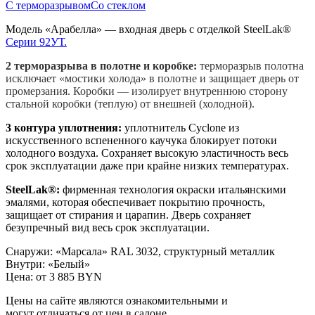
С терморазрывом
Со стеклом
Модель «Арабелла» — входная дверь с отделкой SteelLak®
Серии 92УТ.
2 терморазрыва в полотне и коробке:
терморазрыв полотна
исключает «мостики холода» в полотне и защищает дверь от
промерзания. Коробки
—
изолирует внутреннюю сторону
стальной коробки (теплую) от внешней (холодной).
3 контура уплотнения:
уплотнитель Cyclone из
искусственного вспененного каучука блокирует потоки
холодного воздуха. Сохраняет высокую эластичность весь
срок эксплуатации даже при крайне низких температурах.
SteelLak®:
фирменная технология окраски итальянскими
эмалями, которая обеспечивает покрытию прочность,
защищает от стирания и царапин. Дверь сохраняет
безупречный вид весь срок эксплуатации.
Снаружи
:
«Марсала» RAL 3032, структурный металлик
Внутри
:
«Белый»
Цена: от
3 885 BYN
Цены на сайте являются ознакомительными и
могут отличаться от цен в салоне.