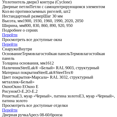
Уплотнитель двери
3 контура (Cyclone)
Дверные петли
Петли с самоцентрирующимся элементом
Кол-во противосъемных ригелей, шт
2
Нестандартный размер
Шаг 30 мм
Высота, мм
1900, 1930, 1960, 1990, 2020, 2050
Ширина, мм
800, 830, 860, 890, 920, 950
Подробнее о сериях
Перейти
Просмотреть все доступные окна
Перейти
Снаружи
Внутри
Основание
Термовлагостойкая панель
Термовлагостойкая
панель
Толщина основания, мм
16
12
Наличник
SteelLak® «Белый» RAL 9003, структурный
Материал покрытия
SteelLak®
SteelTex®
Цвет покрытия
«Марсала» RAL 3032, структурный
металлик
«Белый»
Окно
Окно Е
Окно Е
Рисунок
O-E.2
O-E.2
Решетка
E3, муар «Черный», патина золото
E3, муар «Черный»,
патина золото
Просмотреть все доступные отделки
Перейти
Дверная ручка
Apecs 08-60/бронза