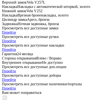
Верхний замок
Vela V257L
Накладка
Накладка с автоматической шторкой, золото
Нижний замок
Vela V252
Накладка
Врезная броненакладка, золото
Цилиндр замка
Apecs, бронза
Задвижка
Ночная задвижка, бронза
Просмотреть все доступные замки
Перейти
Просмотреть все доступные ручки
Перейти
Просмотреть все доступные накладки
Перейти
Гарантия
24 месяца
Сторона открывания
Влево / Вправо
Внутреннее открывание
Не доступно
Просмотреть все доступные доп.опции
Перейти
Просмотреть все доступные доборы
Перейти
Просмотреть все доступные наличники/порталы
Перейти
Вам может понравиться