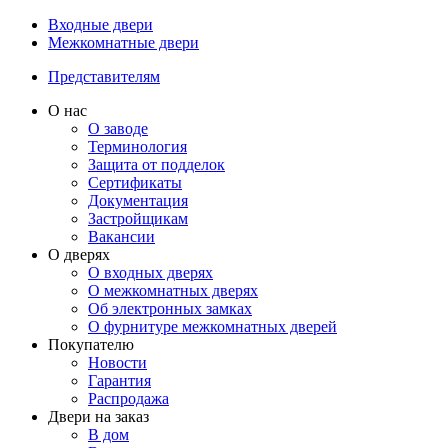
Входные двери
Межкомнатные двери
Представителям
О нас
О заводе
Терминология
Защита от подделок
Сертификаты
Документация
Застройщикам
Вакансии
О дверях
О входных дверях
О межкомнатных дверях
Об электронных замках
О фурнитуре межкомнатных дверей
Покупателю
Новости
Гарантия
Распродажа
Двери на заказ
В дом