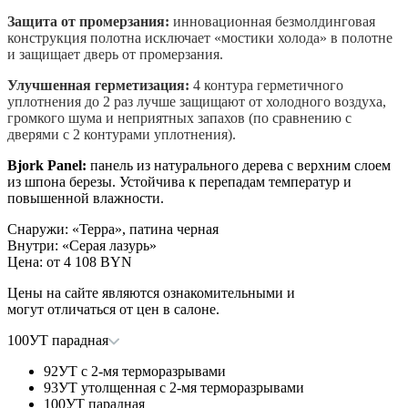
Защита от промерзания:
инновационная безмолдинговая
конструкция полотна исключает «мостики холода» в полотне
и защищает дверь от промерзания.
Улучшенная герметизация:
4 контура герметичного
уплотнения до 2 раз лучше защищают от холодного воздуха,
громкого шума и неприятных запахов (по сравнению с
дверями с 2 контурами уплотнения).
Bjork Panel:
панель из натурального дерева с верхним слоем
из шпона березы. Устойчива к перепадам температур и
повышенной влажности.
Снаружи
:
«Терра», патина черная
Внутри
:
«Серая лазурь»
Цена: от
4 108 BYN
Цены на сайте являются ознакомительными и
могут отличаться от цен в салоне.
100УТ парадная
92УТ с 2-мя терморазрывами
93УТ утолщенная с 2-мя терморазрывами
100УТ парадная