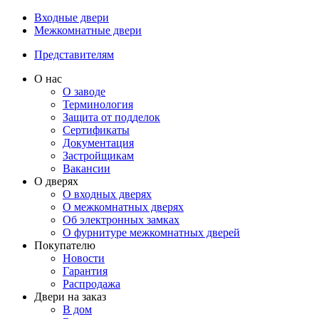
Входные двери
Межкомнатные двери
Представителям
О нас
О заводе
Терминология
Защита от подделок
Сертификаты
Документация
Застройщикам
Вакансии
О дверях
О входных дверях
О межкомнатных дверях
Об электронных замках
О фурнитуре межкомнатных дверей
Покупателю
Новости
Гарантия
Распродажа
Двери на заказ
В дом