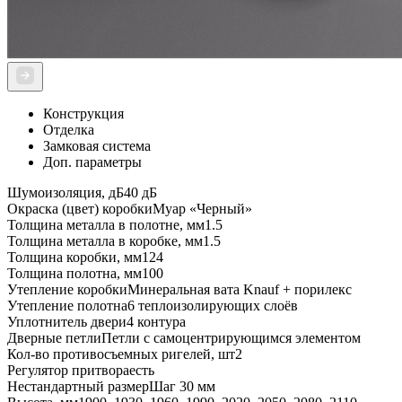
Конструкция
Отделка
Замковая система
Доп. параметры
Шумоизоляция, дБ
40 дБ
Окраска (цвет) коробки
Муар «Черный»
Толщина металла в полотне, мм
1.5
Толщина металла в коробке, мм
1.5
Толщина коробки, мм
124
Толщина полотна, мм
100
Утепление коробки
Минеральная вата Knauf + порилекс
Утепление полотна
6 теплоизолирующих слоёв
Уплотнитель двери
4 контура
Дверные петли
Петли с самоцентрирующимся элементом
Кол-во противосъемных ригелей, шт
2
Регулятор притвора
есть
Нестандартный размер
Шаг 30 мм