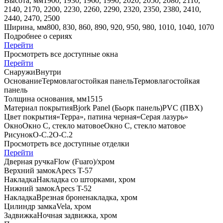
Высота, мм
1900, 1930, 1960, 1990, 2020, 2050, 2080, 2110,
2140, 2170, 2200, 2230, 2260, 2290, 2320, 2350, 2380, 2410,
2440, 2470, 2500
Ширина, мм
800, 830, 860, 890, 920, 950, 980, 1010, 1040, 1070
Подробнее о сериях
Перейти
Просмотреть все доступные окна
Перейти
Снаружи
Внутри
Основание
Термовлагостойкая панель
Термовлагостойкая
панель
Толщина основания, мм
15
15
Материал покрытия
Bjork Panel (Бьорк панель)
PVC (ПВХ)
Цвет покрытия
«Терра», патина черная
«Серая лазурь»
Окно
Окно C, стекло матовое
Окно C, стекло матовое
Рисунок
O-C.2
O-C.2
Просмотреть все доступные отделки
Перейти
Дверная ручка
Flоw (Fuaro)/хром
Верхний замок
Apecs T-57
Накладка
Накладка со шторками, хром
Нижний замок
Apecs T-52
Накладка
Врезная броненакладка, хром
Цилиндр замка
Vela, хром
Задвижка
Ночная задвижка, хром