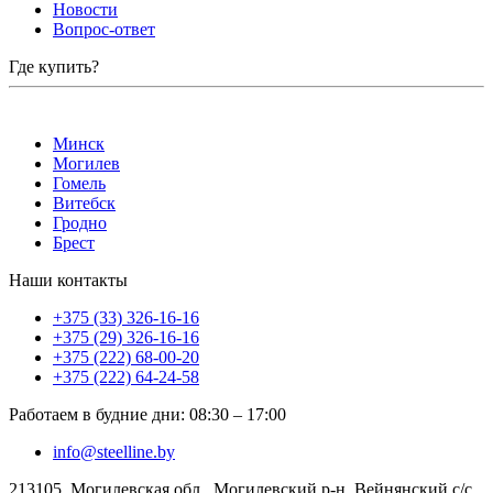
Новости
Вопрос-ответ
Где купить?
Минск
Могилев
Гомель
Витебск
Гродно
Брест
Наши контакты
+375 (33) 326-16-16
+375 (29) 326-16-16
+375 (222) 68-00-20
+375 (222) 64-24-58
Работаем в будние дни
:
08:30
–
17:00
info@steelline.by
213105, Могилевская обл., Могилевский р-н, Вейнянский с/с,