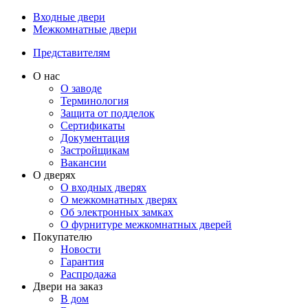
Входные двери
Межкомнатные двери
Представителям
О нас
О заводе
Терминология
Защита от подделок
Сертификаты
Документация
Застройщикам
Вакансии
О дверях
О входных дверях
О межкомнатных дверях
Об электронных замках
О фурнитуре межкомнатных дверей
Покупателю
Новости
Гарантия
Распродажа
Двери на заказ
В дом