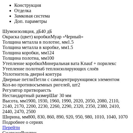
Конструкция
Отделка
Замковая система
Доп. параметры
Шумоизоляция, дБ
40 дБ
Окраска (цвет) коробки
Муар «Черный»
Толщина металла в полотне, мм
1.5
Толщина металла в коробке, мм
1.5
Толщина коробки, мм
124
Толщина полотна, мм
100
Утепление коробки
Минеральная вата Knauf + порилекс
Утепление полотна
6 теплоизолирующих слоёв
Уплотнитель двери
4 контура
Дверные петли
Петли с самоцентрирующимся элементом
Кол-во противосъемных ригелей, шт
2
Регулятор притвора
есть
Нестандартный размер
Шаг 30 мм
Высота, мм
1900, 1930, 1960, 1990, 2020, 2050, 2080, 2110,
2140, 2170, 2200, 2230, 2260, 2290, 2320, 2350, 2380, 2410,
2440, 2470, 2500
Ширина, мм
800, 830, 860, 890, 920, 950, 980, 1010, 1040, 1070
Подробнее о сериях
Перейти
Снаружи
Внутри