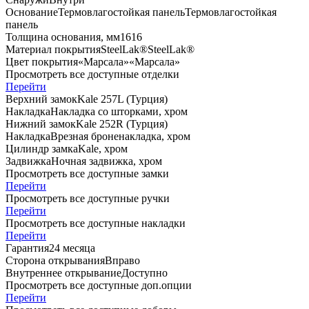
Основание
Термовлагостойкая панель
Термовлагостойкая
панель
Толщина основания, мм
16
16
Материал покрытия
SteelLak®
SteelLak®
Цвет покрытия
«Марсала»
«Марсала»
Просмотреть все доступные отделки
Перейти
Верхний замок
Kale 257L (Турция)
Накладка
Накладка со шторками, хром
Нижний замок
Kale 252R (Турция)
Накладка
Врезная броненакладка, хром
Цилиндр замка
Kale, хром
Задвижка
Ночная задвижка, хром
Просмотреть все доступные замки
Перейти
Просмотреть все доступные ручки
Перейти
Просмотреть все доступные накладки
Перейти
Гарантия
24 месяца
Сторона открывания
Вправо
Внутреннее открывание
Доступно
Просмотреть все доступные доп.опции
Перейти