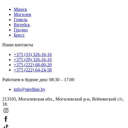
Минск
Могилев
Гомель
Витебск
Гродно
Брест
Наши контакты
+375 (33) 326-16-16
+375 (29) 326-16-16
+375 (222) 68-00-20
+375 (222) 64-24-58
Работаем в будние дни
:
08:30
–
17:00
info@steelline.by
213105, Могилевская обл., Могилевский р-н, Вейнянский с/с,
18.