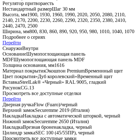
Регулятор притвора
есть
Нестандартный размер
Шаг 30 мм
Высота, мм
1900, 1930, 1960, 1990, 2020, 2050, 2080, 2110,
2140, 2170, 2200, 2230, 2260, 2290, 2320, 2350, 2380, 2410,
2440, 2470, 2500
Ширина, мм
800, 830, 860, 890, 920, 950, 980, 1010, 1040, 1070
Подробнее о сериях
Перейти
Снаружи
Внутри
Основание
Шумопоглощающая панель
MDF
Шумопоглощающая панель MDF
Толщина основания, мм
16
16
Материал покрытия
Экошпон Premium
Временнный щит
Цвет покрытия
«Дуб королевский»
Временный щит
Вставка
SteelLak® «Черный» RAL 9005, гладкий
Рисунок
CG.13
Просмотреть все доступные отделки
Перейти
Дверная ручка
Flоw (Fuaro)/черный
Верхний замок
Securemme 2019 (Италия)
Накладка
Накладка с автоматической шторкой, черный
Нижний замок
Securemme 2650 (Италия)
Накладка
Врезная броненакладка, черный
Цилиндр замка
SEC 100 (45/55ПР), черный
Просмотреть все доступные замки