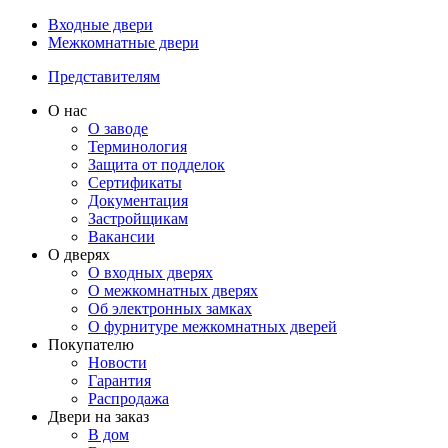
Входные двери
Межкомнатные двери
Представителям
О нас
О заводе
Терминология
Защита от подделок
Сертификаты
Документация
Застройщикам
Вакансии
О дверях
О входных дверях
О межкомнатных дверях
Об электронных замках
О фурнитуре межкомнатных дверей
Покупателю
Новости
Гарантия
Распродажа
Двери на заказ
В дом