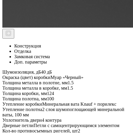
Конструкция
Отделка
Замковая система
Доп. параметры
Шумоизоляция, дБ
40 дБ
Окраска (цвет) коробки
Муар «Черный»
Толщина металла в полотне, мм
1.5
Толщина металла в коробке, мм
1.5
Толщина коробки, мм
124
Толщина полотна, мм
100
Утепление коробки
Минеральная вата Knauf + порилекс
Утепление полотна
2 слоя шумопоглощающей минеральной
ваты, 100 мм
Уплотнитель двери
4 контура
Дверные петли
Петли с самоцентрирующимся элементом
Кол-во противосъемных ригелей, шт
2