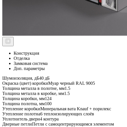
Конструкция
Отделка
Замковая система
Доп. параметры
Шумоизоляция, дБ
40 дБ
Окраска (цвет) коробки
Муар черный RAL 9005
Толщина металла в полотне, мм
1.5
Толщина металла в коробке, мм
1.5
Толщина коробки, мм
124
Толщина полотна, мм
100
Утепление коробки
Минеральная вата Knauf + порилекс
Утепление полотна
6 теплоизолирующих слоёв
Уплотнитель двери
4 контура
Дверные петли
Петли с самоцентрирующимся элементом