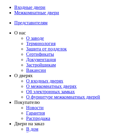
Входные двери
Межкомнатные двери
Представителям
О нас
О заводе
Терминология
Защита от подделок
Сертификаты
Документация
Застройщикам
Вакансии
О дверях
О входных дверях
О межкомнатных дверях
Об электронных замках
О фурнитуре межкомнатных дверей
Покупателю
Новости
Гарантия
Распродажа
Двери на заказ
В дом