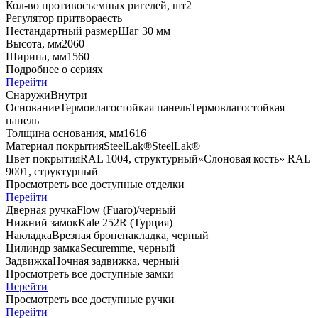
Кол-во противосъемных ригелей, шт
2
Регулятор притвора
есть
Нестандартный размер
Шаг 30 мм
Высота, мм
2060
Ширина, мм
1560
Подробнее о сериях
Перейти
Снаружи
Внутри
Основание
Термовлагостойкая панель
Термовлагостойкая
панель
Толщина основания, мм
16
16
Материал покрытия
SteelLak®
SteelLak®
Цвет покрытия
RAL 1004, структурный
«Слоновая кость» RAL
9001, структурный
Просмотреть все доступные отделки
Перейти
Дверная ручка
Flоw (Fuaro)/черный
Нижний замок
Kale 252R (Турция)
Накладка
Врезная броненакладка, черный
Цилиндр замка
Securemme, черный
Задвижка
Ночная задвижка, черный
Просмотреть все доступные замки
Перейти
Просмотреть все доступные ручки
Перейти