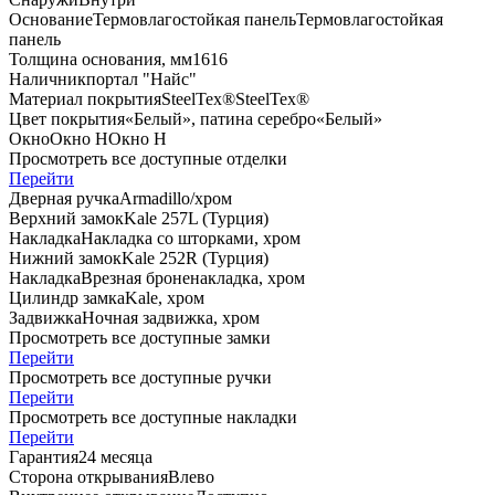
Основание
Термовлагостойкая панель
Термовлагостойкая
панель
Толщина основания, мм
16
16
Наличник
портал "Найс"
Материал покрытия
SteelTex®
SteelTex®
Цвет покрытия
«Белый», патина серебро
«Белый»
Окно
Окно H
Окно H
Просмотреть все доступные отделки
Перейти
Дверная ручка
Armadillo/хром
Верхний замок
Kale 257L (Турция)
Накладка
Накладка со шторками, хром
Нижний замок
Kale 252R (Турция)
Накладка
Врезная броненакладка, хром
Цилиндр замка
Kale, хром
Задвижка
Ночная задвижка, хром
Просмотреть все доступные замки
Перейти
Просмотреть все доступные ручки
Перейти
Просмотреть все доступные накладки
Перейти
Гарантия
24 месяца
Сторона открывания
Влево