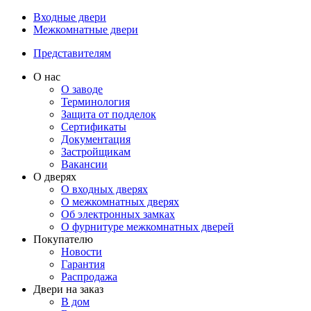
Входные двери
Межкомнатные двери
Представителям
О нас
О заводе
Терминология
Защита от подделок
Сертификаты
Документация
Застройщикам
Вакансии
О дверях
О входных дверях
О межкомнатных дверях
Об электронных замках
О фурнитуре межкомнатных дверей
Покупателю
Новости
Гарантия
Распродажа
Двери на заказ
В дом