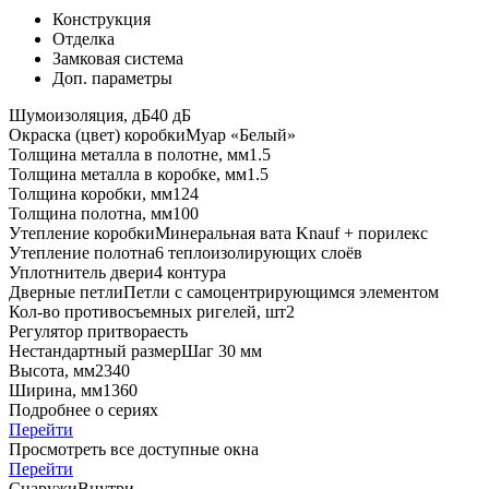
Конструкция
Отделка
Замковая система
Доп. параметры
Шумоизоляция, дБ
40 дБ
Окраска (цвет) коробки
Муар «Белый»
Толщина металла в полотне, мм
1.5
Толщина металла в коробке, мм
1.5
Толщина коробки, мм
124
Толщина полотна, мм
100
Утепление коробки
Минеральная вата Knauf + порилекс
Утепление полотна
6 теплоизолирующих слоёв
Уплотнитель двери
4 контура
Дверные петли
Петли с самоцентрирующимся элементом
Кол-во противосъемных ригелей, шт
2
Регулятор притвора
есть
Нестандартный размер
Шаг 30 мм
Высота, мм
2340
Ширина, мм
1360
Подробнее о сериях
Перейти
Просмотреть все доступные окна
Перейти
Снаружи
Внутри