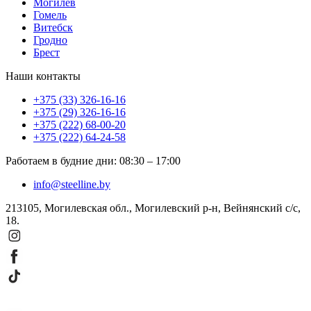
Могилев
Гомель
Витебск
Гродно
Брест
Наши контакты
+375 (33) 326-16-16
+375 (29) 326-16-16
+375 (222) 68-00-20
+375 (222) 64-24-58
Работаем в будние дни
:
08:30
–
17:00
info@steelline.by
213105, Могилевская обл., Могилевский р-н, Вейнянский с/с,
18.