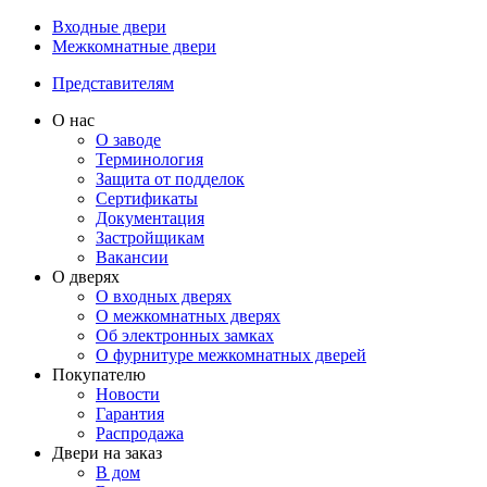
Входные двери
Межкомнатные двери
Представителям
О нас
О заводе
Терминология
Защита от подделок
Сертификаты
Документация
Застройщикам
Вакансии
О дверях
О входных дверях
О межкомнатных дверях
Об электронных замках
О фурнитуре межкомнатных дверей
Покупателю
Новости
Гарантия
Распродажа
Двери на заказ
В дом