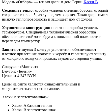
Модель
«Осборо»
— теплая дверь в дом Серии
Хаски В
.
Сохраняет тепло:
коробка усилена клееным брусом, который
сохраняет тепло в 5 раз лучше, чем кирпич. Такая дверь имеет
низкую теплопроводность и защищает дом от холода.
Улучшенная конструкция:
полотно и коробка усилены
термобрусом. Специальная технологическая обработка
обеспечивает стойкость бруса к повышенной влажности и
перепадам температур.
Защита от шума:
3 контура уплотнения обеспечивают
плотное прилегание полотна к коробу и гарантируют защиту
от холодного воздуха и громких звуков со стороны улицы.
Снаружи
:
«Малахит»
Внутри
:
«Белый»
Цена: от
4 347 BYN
Цены на сайте являются ознакомительными и
могут отличаться от цен в салоне.
Хаски B запатентованная
Хаски A базовая теплая
Хаски B запатентованная