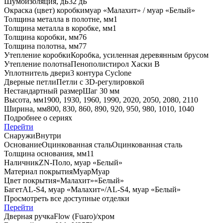
Шумоизоляция, дБ
32 дБ
Окраска (цвет) коробки
муар «Малахит» / муар «Белый»
Толщина металла в полотне, мм
1
Толщина металла в коробке, мм
1
Толщина коробки, мм
76
Толщина полотна, мм
77
Утепление коробки
Коробка, усиленная деревянным брусом
Утепление полотна
Пенополистирол Хаски В
Уплотнитель двери
3 контура Cyclone
Дверные петли
Петли с 3D-регулировкой
Нестандартный размер
Шаг 30 мм
Высота, мм
1900, 1930, 1960, 1990, 2020, 2050, 2080, 2110
Ширина, мм
800, 830, 860, 890, 920, 950, 980, 1010, 1040
Подробнее о сериях
Перейти
Снаружи
Внутри
Основание
Оцинкованная сталь
Оцинкованная сталь
Толщина основания, мм
1
1
Наличник
ZN-Поло, муар «Белый»
Материал покрытия
Муар
Муар
Цвет покрытия
«Малахит»
«Белый»
Багет
AL-S4, муар «Малахит»/AL-S4, муар «Белый»
Просмотреть все доступные отделки
Перейти
Дверная ручка
Flоw (Fuaro)/хром