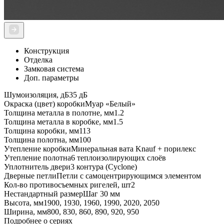
Конструкция
Отделка
Замковая система
Доп. параметры
Шумоизоляция, дБ
35 дБ
Окраска (цвет) коробки
Муар «Белый»
Толщина металла в полотне, мм
1.2
Толщина металла в коробке, мм
1.5
Толщина коробки, мм
113
Толщина полотна, мм
100
Утепление коробки
Минеральная вата Knauf + порилекс
Утепление полотна
6 теплоизолирующих слоёв
Уплотнитель двери
3 контура (Cyclone)
Дверные петли
Петли с самоцентрирующимся элементом
Кол-во противосъемных ригелей, шт
2
Нестандартный размер
Шаг 30 мм
Высота, мм
1900, 1930, 1960, 1990, 2020, 2050
Ширина, мм
800, 830, 860, 890, 920, 950
Подробнее о сериях