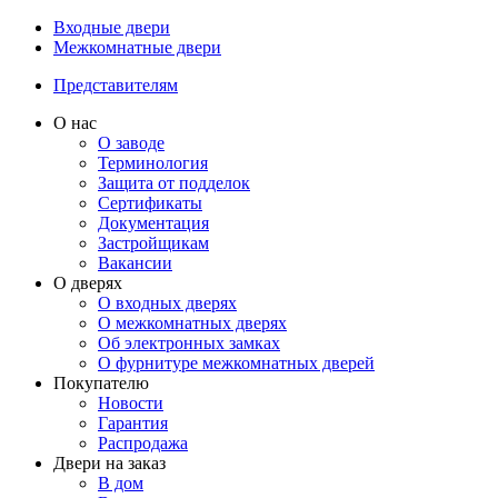
Входные двери
Межкомнатные двери
Представителям
О нас
О заводе
Терминология
Защита от подделок
Сертификаты
Документация
Застройщикам
Вакансии
О дверях
О входных дверях
О межкомнатных дверях
Об электронных замках
О фурнитуре межкомнатных дверей
Покупателю
Новости
Гарантия
Распродажа
Двери на заказ
В дом