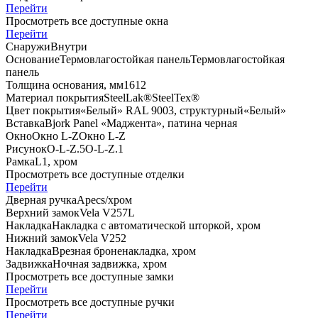
Перейти
Просмотреть все доступные окна
Перейти
Снаружи
Внутри
Основание
Термовлагостойкая панель
Термовлагостойкая
панель
Толщина основания, мм
16
12
Материал покрытия
SteelLak®
SteelTex®
Цвет покрытия
«Белый» RAL 9003, структурный
«Белый»
Вставка
Bjork Panel «Маджента», патина черная
Окно
Окно L-Z
Окно L-Z
Рисунок
O-L-Z.5
O-L-Z.1
Рамка
L1, хром
Просмотреть все доступные отделки
Перейти
Дверная ручка
Apecs/хром
Верхний замок
Vela V257L
Накладка
Накладка с автоматической шторкой, хром
Нижний замок
Vela V252
Накладка
Врезная броненакладка, хром
Задвижка
Ночная задвижка, хром
Просмотреть все доступные замки
Перейти
Просмотреть все доступные ручки
Перейти