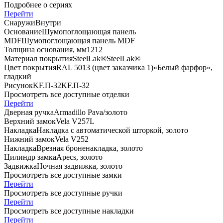
Подробнее о сериях
Перейти
Снаружи
Внутри
Основание
Шумопоглощающая панель
MDF
Шумопоглощающая панель MDF
Толщина основания, мм
12
12
Материал покрытия
SteelLak®
SteelLak®
Цвет покрытия
RAL 5013 (цвет заказчика 1)
«Белый фарфор»,
гладкий
Рисунок
KF.П-32
KF.П-32
Просмотреть все доступные отделки
Перейти
Дверная ручка
Armadillo Pava/золото
Верхний замок
Vela V257L
Накладка
Накладка с автоматической шторкой, золото
Нижний замок
Vela V252
Накладка
Врезная броненакладка, золото
Цилиндр замка
Apecs, золото
Задвижка
Ночная задвижка, золото
Просмотреть все доступные замки
Перейти
Просмотреть все доступные ручки
Перейти
Просмотреть все доступные накладки
Перейти