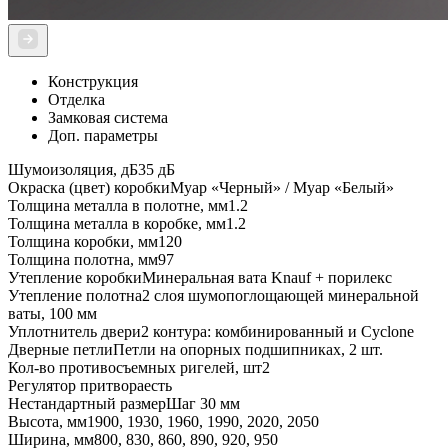
Конструкция
Отделка
Замковая система
Доп. параметры
Шумоизоляция, дБ
35 дБ
Окраска (цвет) коробки
Муар «Чeрный» / Муар «Белый»
Толщина металла в полотне, мм
1.2
Толщина металла в коробке, мм
1.2
Толщина коробки, мм
120
Толщина полотна, мм
97
Утепление коробки
Минеральная вата Knauf + порилекс
Утепление полотна
2 слоя шумопоглощающей минеральной
ваты, 100 мм
Уплотнитель двери
2 контура: комбинированный и Cyclone
Дверные петли
Петли на опорных подшипниках, 2 шт.
Кол-во противосъемных ригелей, шт
2
Регулятор притвора
есть
Нестандартный размер
Шаг 30 мм
Высота, мм
1900, 1930, 1960, 1990, 2020, 2050
Ширина, мм
800, 830, 860, 890, 920, 950