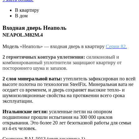
В квартиру
В дом
Входная дверь
Неаполь
NEAPOL.M82M.4
Модель
«Неаполь» — входная дверь в квартиру
Серии 82.
2 герметичных контура уплотнения:
силиконовый и
комбинированный уплотнители защищают квартиру от
постороннего шума и запахов.
2 слоя минеральной ваты:
утеплитель зафиксирован по всей
высоте полотна по технологии SteelFix. Минеральная вата не
оседает со временем, и дверь сохраняет высокие тепло- и
шумоизоляционные свойства на протяжении всего срока
эксплуатации.
Итальянские петли:
усиленные петли на опорном
подшипнике прошли испытания на 300 000 циклов
открывания. Это более 20 лет безотказной работы для семьи
из 4-ех человек.
Снаружи
:
RAL 5013 (цвет заказчика 1)