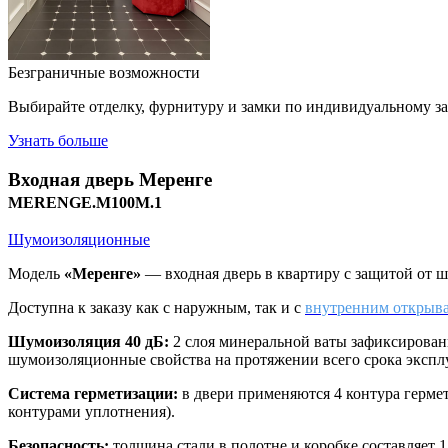
Безграничные возможности
Выбирайте отделку, фурнитуру и замки по индивидуальному з
Узнать больше
Входная дверь
Меренге
MERENGE.M100M.1
Шумоизоляционные
Модель
«Меренге»
— входная дверь в квартиру с защитой от 
Доступна к заказу как с наружным, так и с
внутренним открыв
Шумоизоляция 40 дБ:
2 слоя минеральной ваты зафиксированы
шумоизоляционные свойства на протяжении всего срока экспл
Система герметизации:
в двери применяются 4 контура герме
контурами уплотнения).
Безопасность:
толщина стали в полотне и коробке составляет 