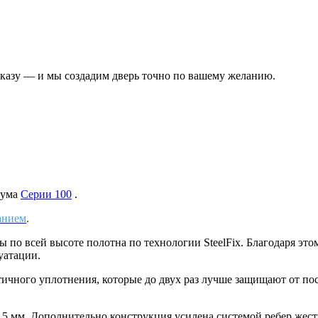
аказу — и мы создадим дверь точно по вашему желанию.
шума
Серии 100
.
анием
.
 по всей высоте полотна по технологии SteelFix. Благодаря этом
уатации.
тичного уплотнения, которые до двух раз лучше защищают от по
1,5 мм. Дополнительно конструкция усилена системой ребер жес