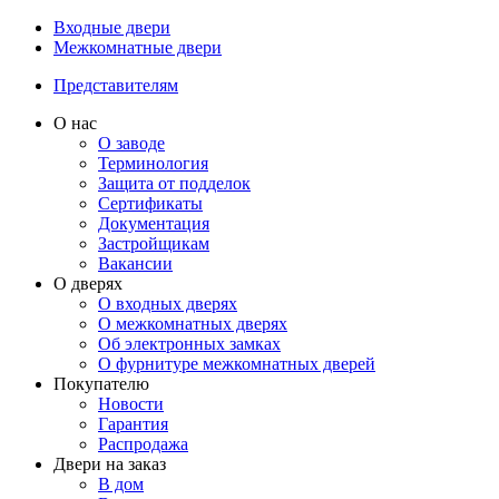
Входные двери
Межкомнатные двери
Представителям
О нас
О заводе
Терминология
Защита от подделок
Сертификаты
Документация
Застройщикам
Вакансии
О дверях
О входных дверях
О межкомнатных дверях
Об электронных замках
О фурнитуре межкомнатных дверей
Покупателю
Новости
Гарантия
Распродажа
Двери на заказ
В дом