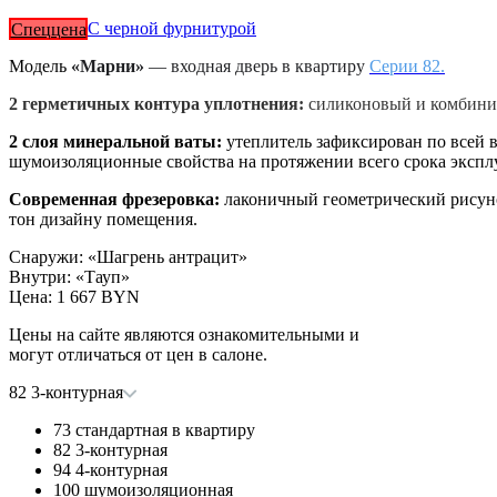
Спеццена
С черной фурнитурой
Модель
«Марни»
— входная дверь в квартиру
Серии 82.
2 герметичных контура уплотнения:
силиконовый и комбинир
2 слоя минеральной ваты:
утеплитель зафиксирован по всей вы
шумоизоляционные свойства на протяжении всего срока экспл
Современная фрезеровка:
лаконичный геометрический рисуно
тон дизайну помещения.
Снаружи
:
«Шагрень антрацит»
Внутри
:
«Тауп»
Цена
:
1 667 BYN
Цены на сайте являются ознакомительными и
могут отличаться от цен в салоне.
82 3-контурная
73 стандартная в квартиру
82 3-контурная
94 4-контурная
100 шумоизоляционная