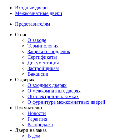
Входные двери
Межкомнатные двери
Представителям
О нас
О заводе
Терминология
Защита от подделок
Сертификаты
Документация
Застройщикам
Вакансии
О дверях
О входных дверях
О межкомнатных дверях
Об электронных замках
О фурнитуре межкомнатных дверей
Покупателю
Новости
Гарантия
Распродажа
Двери на заказ
В дом