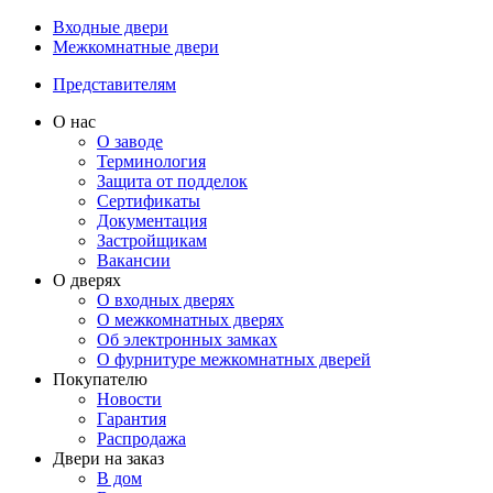
Входные двери
Межкомнатные двери
Представителям
О нас
О заводе
Терминология
Защита от подделок
Сертификаты
Документация
Застройщикам
Вакансии
О дверях
О входных дверях
О межкомнатных дверях
Об электронных замках
О фурнитуре межкомнатных дверей
Покупателю
Новости
Гарантия
Распродажа
Двери на заказ
В дом