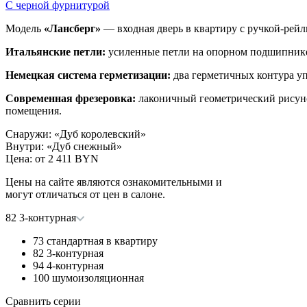
С черной фурнитурой
Модель
«Лансберг»
— входная дверь в квартиру с ручкой-рей
Итальянские петли:
усиленные петли на опорном подшипнике п
Немецкая система герметизации:
два герметичных контура у
Современная фрезеровка:
лаконичный геометрический рисуно
помещения.
Снаружи
:
«Дуб королевский»
Внутри
:
«Дуб снежный»
Цена: от
2 411 BYN
Цены на сайте являются ознакомительными и
могут отличаться от цен в салоне.
82 3-контурная
73 стандартная в квартиру
82 3-контурная
94 4-контурная
100 шумоизоляционная
Сравнить серии