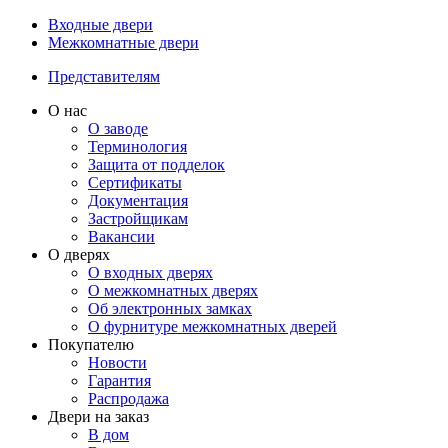
Входные двери
Межкомнатные двери
Представителям
О нас
О заводе
Терминология
Защита от подделок
Сертификаты
Документация
Застройщикам
Вакансии
О дверях
О входных дверях
О межкомнатных дверях
Об электронных замках
О фурнитуре межкомнатных дверей
Покупателю
Новости
Гарантия
Распродажа
Двери на заказ
В дом