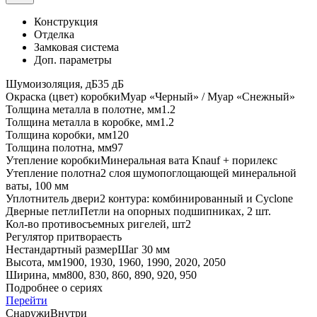
Конструкция
Отделка
Замковая система
Доп. параметры
Шумоизоляция, дБ
35 дБ
Окраска (цвет) коробки
Муaр «Черный» / Муaр «Снежный»
Толщина металла в полотне, мм
1.2
Толщина металла в коробке, мм
1.2
Толщина коробки, мм
120
Толщина полотна, мм
97
Утепление коробки
Минеральная вата Knauf + порилекс
Утепление полотна
2 слоя шумопоглощающей минеральной
ваты, 100 мм
Уплотнитель двери
2 контура: комбинированный и Cyclone
Дверные петли
Петли на опорных подшипниках, 2 шт.
Кол-во противосъемных ригелей, шт
2
Регулятор притвора
есть
Нестандартный размер
Шаг 30 мм
Высота, мм
1900, 1930, 1960, 1990, 2020, 2050
Ширина, мм
800, 830, 860, 890, 920, 950
Подробнее о сериях
Перейти
Снаружи
Внутри