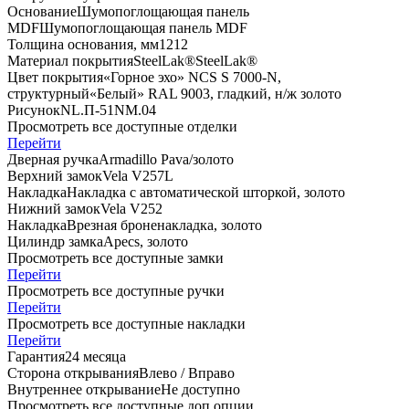
Основание
Шумопоглощающая панель
MDF
Шумопоглощающая панель MDF
Толщина основания, мм
12
12
Материал покрытия
SteelLak®
SteelLak®
Цвет покрытия
«Горное эхо» NCS S 7000-N,
структурный
«Белый» RAL 9003, гладкий, н/ж золото
Рисунок
NL.П-51
NM.04
Просмотреть все доступные отделки
Перейти
Дверная ручка
Armadillo Pava/золото
Верхний замок
Vela V257L
Накладка
Накладка с автоматической шторкой, золото
Нижний замок
Vela V252
Накладка
Врезная броненакладка, золото
Цилиндр замка
Apecs, золото
Просмотреть все доступные замки
Перейти
Просмотреть все доступные ручки
Перейти
Просмотреть все доступные накладки
Перейти
Гарантия
24 месяца
Сторона открывания
Влево / Вправо
Внутреннее открывание
Не доступно
Просмотреть все доступные доп.опции