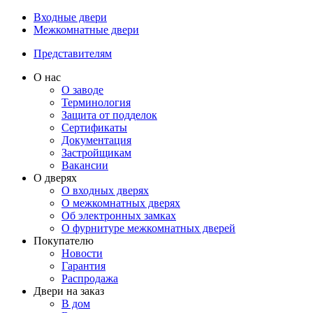
Входные двери
Межкомнатные двери
Представителям
О нас
О заводе
Терминология
Защита от подделок
Сертификаты
Документация
Застройщикам
Вакансии
О дверях
О входных дверях
О межкомнатных дверях
Об электронных замках
О фурнитуре межкомнатных дверей
Покупателю
Новости
Гарантия
Распродажа
Двери на заказ
В дом