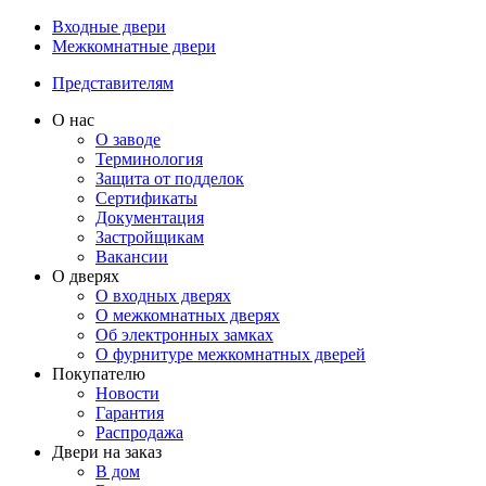
Входные двери
Межкомнатные двери
Представителям
О нас
О заводе
Терминология
Защита от подделок
Сертификаты
Документация
Застройщикам
Вакансии
О дверях
О входных дверях
О межкомнатных дверях
Об электронных замках
О фурнитуре межкомнатных дверей
Покупателю
Новости
Гарантия
Распродажа
Двери на заказ
В дом