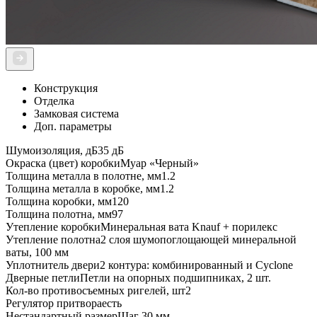
Конструкция
Отделка
Замковая система
Доп. параметры
Шумоизоляция, дБ
35 дБ
Окраска (цвет) коробки
Муар «Черный»
Толщина металла в полотне, мм
1.2
Толщина металла в коробке, мм
1.2
Толщина коробки, мм
120
Толщина полотна, мм
97
Утепление коробки
Минеральная вата Knauf + порилекс
Утепление полотна
2 слоя шумопоглощающей минеральной
ваты, 100 мм
Уплотнитель двери
2 контура: комбинированный и Cyclone
Дверные петли
Петли на опорных подшипниках, 2 шт.
Кол-во противосъемных ригелей, шт
2
Регулятор притвора
есть
Нестандартный размер
Шаг 30 мм