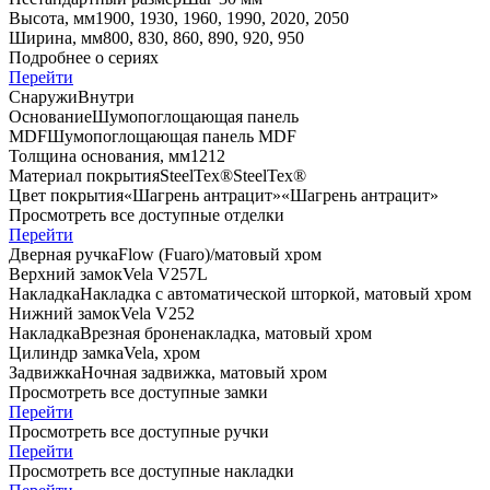
Высота, мм
1900, 1930, 1960, 1990, 2020, 2050
Ширина, мм
800, 830, 860, 890, 920, 950
Подробнее о сериях
Перейти
Снаружи
Внутри
Основание
Шумопоглощающая панель
MDF
Шумопоглощающая панель MDF
Толщина основания, мм
12
12
Материал покрытия
SteelTex®
SteelTex®
Цвет покрытия
«Шагрень антрацит»
«Шагрень антрацит»
Просмотреть все доступные отделки
Перейти
Дверная ручка
Flоw (Fuaro)/матовый хром
Верхний замок
Vela V257L
Накладка
Накладка с автоматической шторкой, матовый хром
Нижний замок
Vela V252
Накладка
Врезная броненакладка, матовый хром
Цилиндр замка
Vela, хром
Задвижка
Ночная задвижка, матовый хром
Просмотреть все доступные замки
Перейти
Просмотреть все доступные ручки
Перейти
Просмотреть все доступные накладки