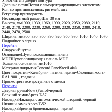
Уплотнитель двери
4 контура
Дверные петли
Петли с самоцентрирующимся элементом
Кол-во противосъемных ригелей, шт
2
Регулятор притвора
есть
Нестандартный размер
Шаг 30 мм
Высота, мм
1900, 1930, 1960, 1990, 2020, 2050, 2080, 2110,
2140, 2170, 2200, 2230, 2260, 2290, 2320, 2350, 2380, 2410,
2440, 2470, 2500
Ширина, мм
800, 830, 860, 890, 920, 950, 980, 1010, 1040, 1070
Подробнее о сериях
Перейти
Снаружи
Внутри
Основание
Шумопоглощающая панель
MDF
Шумопоглощающая панель MDF
Толщина основания, мм
16
16
Материал покрытия
Concord Panel
SteelLak®
Цвет покрытия
«Калабрия», патина черная
«Слоновая кость»
RAL 9001, гладкий
Просмотреть все доступные отделки
Перейти
Дверная ручка
Flоw (Fuaro)/черный
Верхний замок
Apecs T-57
Накладка
Накладка с автоматической шторкой, черный
Нижний замок
Apecs T-52
Накладка
Врезная броненакладка, черный