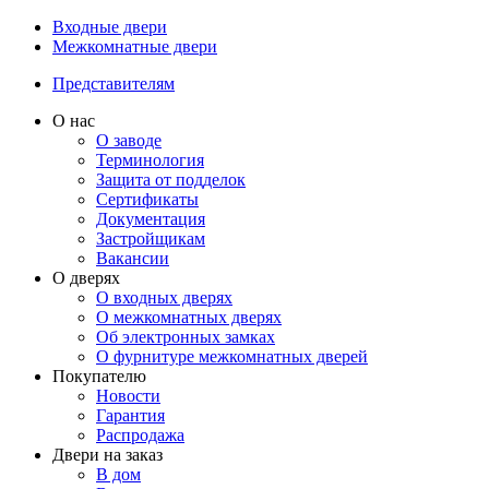
Входные двери
Межкомнатные двери
Представителям
О нас
О заводе
Терминология
Защита от подделок
Сертификаты
Документация
Застройщикам
Вакансии
О дверях
О входных дверях
О межкомнатных дверях
Об электронных замках
О фурнитуре межкомнатных дверей
Покупателю
Новости
Гарантия
Распродажа
Двери на заказ
В дом