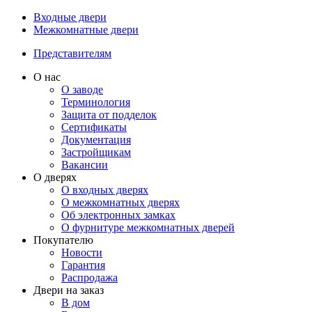
Входные двери
Межкомнатные двери
Представителям
О нас
О заводе
Терминология
Защита от подделок
Сертификаты
Документация
Застройщикам
Вакансии
О дверях
О входных дверях
О межкомнатных дверях
Об электронных замках
О фурнитуре межкомнатных дверей
Покупателю
Новости
Гарантия
Распродажа
Двери на заказ
В дом