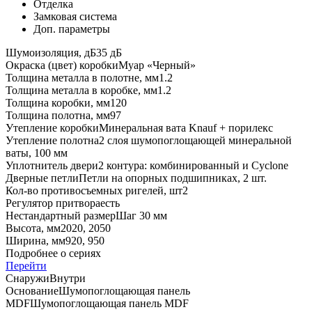
Отделка
Замковая система
Доп. параметры
Шумоизоляция, дБ
35 дБ
Окраска (цвет) коробки
Муар «Черный»
Толщина металла в полотне, мм
1.2
Толщина металла в коробке, мм
1.2
Толщина коробки, мм
120
Толщина полотна, мм
97
Утепление коробки
Минеральная вата Knauf + порилекс
Утепление полотна
2 слоя шумопоглощающей минеральной
ваты, 100 мм
Уплотнитель двери
2 контура: комбинированный и Cyclone
Дверные петли
Петли на опорных подшипниках, 2 шт.
Кол-во противосъемных ригелей, шт
2
Регулятор притвора
есть
Нестандартный размер
Шаг 30 мм
Высота, мм
2020, 2050
Ширина, мм
920, 950
Подробнее о сериях
Перейти
Снаружи
Внутри
Основание
Шумопоглощающая панель
MDF
Шумопоглощающая панель MDF