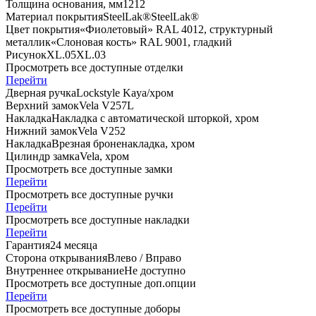
Толщина основания, мм
12
12
Материал покрытия
SteelLak®
SteelLak®
Цвет покрытия
«Фиолетовый» RAL 4012, структурный
металлик
«Слоновая кость» RAL 9001, гладкий
Рисунок
XL.05
XL.03
Просмотреть все доступные отделки
Перейти
Дверная ручка
Lockstyle Kaya/хром
Верхний замок
Vela V257L
Накладка
Накладка с автоматической шторкой, хром
Нижний замок
Vela V252
Накладка
Врезная броненакладка, хром
Цилиндр замка
Vela, хром
Просмотреть все доступные замки
Перейти
Просмотреть все доступные ручки
Перейти
Просмотреть все доступные накладки
Перейти
Гарантия
24 месяца
Сторона открывания
Влево / Вправо
Внутреннее открывание
Не доступно
Просмотреть все доступные доп.опции
Перейти
Просмотреть все доступные доборы