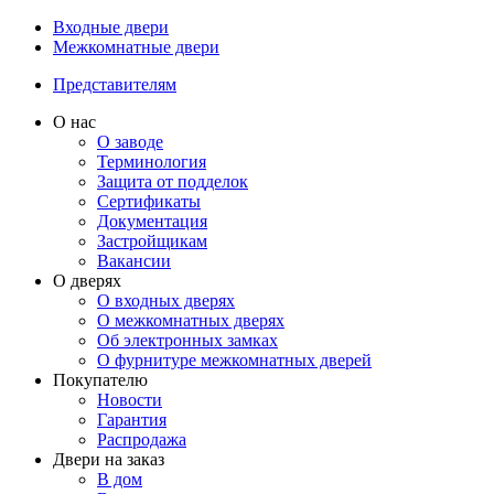
Входные двери
Межкомнатные двери
Представителям
О нас
О заводе
Терминология
Защита от подделок
Сертификаты
Документация
Застройщикам
Вакансии
О дверях
О входных дверях
О межкомнатных дверях
Об электронных замках
О фурнитуре межкомнатных дверей
Покупателю
Новости
Гарантия
Распродажа
Двери на заказ
В дом