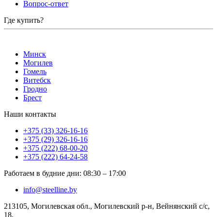
Вопрос-ответ
Где купить?
Минск
Могилев
Гомель
Витебск
Гродно
Брест
Наши контакты
+375 (33) 326-16-16
+375 (29) 326-16-16
+375 (222) 68-00-20
+375 (222) 64-24-58
Работаем в будние дни
:
08:30
–
17:00
info@steelline.by
213105, Могилевская обл., Могилевский р-н, Вейнянский с/с,
18.