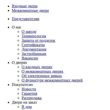
Входные двери
Межкомнатные двери
Представителям
О нас
О заводе
Терминология
Защита от подделок
Сертификаты
Документация
Застройщикам
Вакансии
О дверях
О входных дверях
О межкомнатных дверях
Об электронных замках
О фурнитуре межкомнатных дверей
Покупателю
Новости
Гарантия
Распродажа
Двери на заказ
В дом