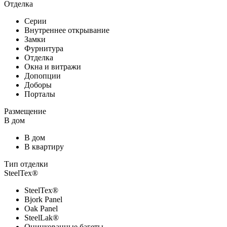
Отделка
Серии
Внутреннее открывание
Замки
Фурнитура
Отделка
Окна и витражи
Допопции
Доборы
Порталы
Размещение
В дом
В дом
В квартиру
Тип отделки
SteelTex®
SteelTex®
Bjork Panel
Oak Panel
SteelLak®
Оцинкованные багеты