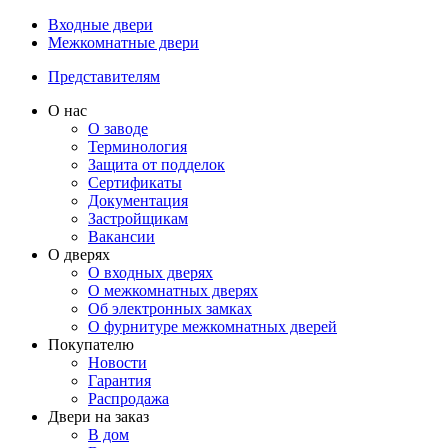
Входные двери
Межкомнатные двери
Представителям
О нас
О заводе
Терминология
Защита от подделок
Сертификаты
Документация
Застройщикам
Вакансии
О дверях
О входных дверях
О межкомнатных дверях
Об электронных замках
О фурнитуре межкомнатных дверей
Покупателю
Новости
Гарантия
Распродажа
Двери на заказ
В дом