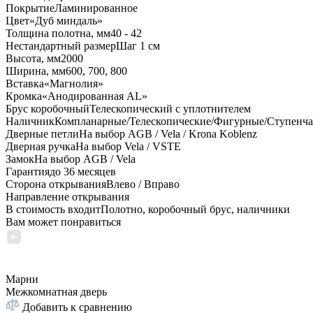
Покрытие
Ламинированное
Цвет
«Дуб миндаль»
Толщина полотна, мм
40 - 42
Нестандартный размер
Шаг 1 см
Высота, мм
2000
Ширина, мм
600, 700, 800
Вставка
«Магнолия»
Кромка
«Анодированная AL»
Брус коробочный
Телескопический с уплотнителем
Наличник
Компланарные/Телескопические/Фигурные/Ступенч
Дверные петли
На выбор AGB / Vela / Krona Koblenz
Дверная ручка
На выбор Vela / VSTE
Замок
На выбор AGB / Vela
Гарантия
до 36 месяцев
Сторона открывания
Влево / Вправо
Направление открывания
В стоимость входит
Полотно, коробочный брус, наличники
Вам может понравиться
Марни
Межкомнатная дверь
Добавить к сравнению