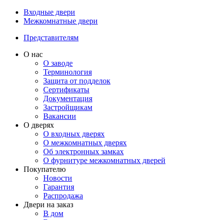
Входные двери
Межкомнатные двери
Представителям
О нас
О заводе
Терминология
Защита от подделок
Сертификаты
Документация
Застройщикам
Вакансии
О дверях
О входных дверях
О межкомнатных дверях
Об электронных замках
О фурнитуре межкомнатных дверей
Покупателю
Новости
Гарантия
Распродажа
Двери на заказ
В дом