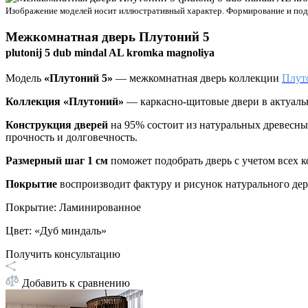
Изображение моделей носит иллюстративный характер. Формирование и подбо
Межкомнатная дверь
Плутоний 5
plutonij 5 dub mindal AL kromka magnoliya
Модель
«Плутоний 5»
— межкомнатная дверь коллекции
Плут
Коллекция «Плутоний»
—
каркасно-щитовые двери в актуаль
Конструкция дверей
на 95% состоит из натуральных древесн
прочность и долговечность.
Размерный шаг 1 см
поможет подобрать дверь с учетом всех 
Покрытие
воспроизводит фактуру и рисунок натурального дер
Покрытие
:
Ламинированное
Цвет
:
«Дуб миндаль»
Получить консультацию
Добавить к сравнению