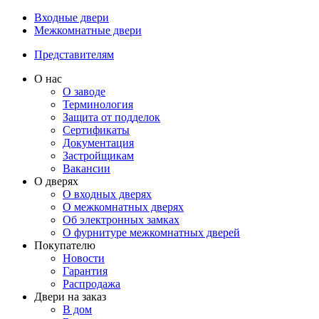
Входные двери
Межкомнатные двери
Представителям
О нас
О заводе
Терминология
Защита от подделок
Сертификаты
Документация
Застройщикам
Вакансии
О дверях
О входных дверях
О межкомнатных дверях
Об электронных замках
О фурнитуре межкомнатных дверей
Покупателю
Новости
Гарантия
Распродажа
Двери на заказ
В дом