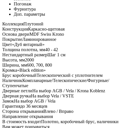
Погонаж
Фурнитура
Доп. параметры
Коллекция
Плутоний
Конструкция
Каркасно-щитовая
Основа двери
MDF Swiss Krono
Покрытие
Ламинированное
Цвет
«Дуб янтарный»
Толщина полотна, мм
40 - 42
Нестандартный размер
Шаг 1 см
Высота, мм
2000
Ширина, мм
600, 700, 800
Кромка
«Black edition»
Брус коробочный
Телескопический с уплотнителем
Наличник
Компланарные/Телескопические/Фигурные/
Ступенчатые
Дверные петли
На выбор AGB / Vela / Krona Koblenz
Дверная ручка
На выбор Vela / VSTE
Замок
На выбор AGB / Vela
Гарантия
до 36 месяцев
Сторона открывания
Влево / Вправо
Направление открывания
В стоимость входит
Полотно, коробочный брус, наличники
Вам может понравиться