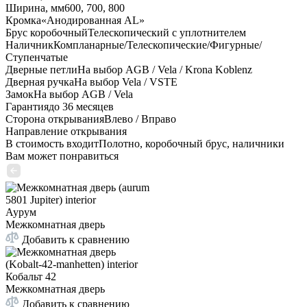
Ширина, мм
600, 700, 800
Кромка
«Анодированная AL»
Брус коробочный
Телескопический с уплотнителем
Наличник
Компланарные/Телескопические/Фигурные/
Ступенчатые
Дверные петли
На выбор AGB / Vela / Krona Koblenz
Дверная ручка
На выбор Vela / VSTE
Замок
На выбор AGB / Vela
Гарантия
до 36 месяцев
Сторона открывания
Влево / Вправо
Направление открывания
В стоимость входит
Полотно, коробочный брус, наличники
Вам может понравиться
Аурум
Межкомнатная дверь
Добавить к сравнению
Кобальт 42
Межкомнатная дверь
Добавить к сравнению