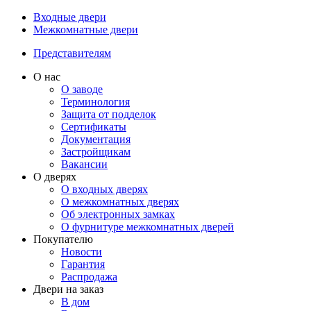
Входные двери
Межкомнатные двери
Представителям
О нас
О заводе
Терминология
Защита от подделок
Сертификаты
Документация
Застройщикам
Вакансии
О дверях
О входных дверях
О межкомнатных дверях
Об электронных замках
О фурнитуре межкомнатных дверей
Покупателю
Новости
Гарантия
Распродажа
Двери на заказ
В дом