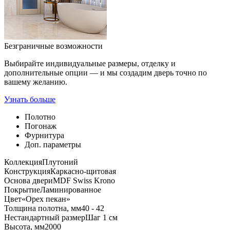
Безграничные возможности
Выбирайте индивидуальные размеры, отделку и
дополнительные опции — и мы создадим дверь точно по
вашему желанию.
Узнать больше
Полотно
Погонаж
Фурнитура
Доп. параметры
Коллекция
Плутоний
Конструкция
Каркасно-щитовая
Основа двери
MDF Swiss Krono
Покрытие
Ламинированное
Цвет
«Орех пекан»
Толщина полотна, мм
40 - 42
Нестандартный размер
Шаг 1 см
Высота, мм
2000